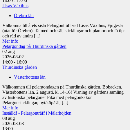
14:00 - 17:00
Lisas Växthus
Örebro län
Välkomna till årets sista Pelargonträff vid Lisas Växthus, Fjugesta
(utanför Örebro). Ta med och sälj sticklingar och plantor och få tips
och råd av andra [...]
Mer info
Pelargondag på Thurdinska gården
02
aug
2026-08-02
14:00 - 16:00
Thurdinska gården
Västerbottens län
Välkommen till pelargondagen på Thurdinska gården, Bobacken,
Västerbottens län, 2 augusti, kl 14-16! Visning av gårdens samling
av historiska pelargoner Fika med pelargonkakor
Pelargonsticklingar, byt/köp/sälj [...]
Mer info
Inställd! - Pelargonträff i Mälarhöjden
08
aug
2026-08-08
13:00