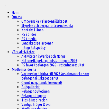
Hoppa
Huvudmeny
till
Hem
innehåll
Om oss
Om Svenska Pelargonsällskapet
Styrelse och övriga förtroendevalda
Kontakt i länen
PS i bilder
PS i media
Landskapspelargoner
Integritetspolicy
Våra aktiviteter
Aktiviteter i Sverige och Norge
Nationella pelargonutställningen 2026
PS favoritpelargon 2026 – röstningsresultat
Medlemssidorna
Var med och bidra till 2027 års almanacka som
pelargonsällskapet ger ut!
Glömt nu gällande lösenord?
Bildgalleriet
Pelargonbulletinen
Pelargonbloggen
Tips & Inspiration
Vanliga frågor & svar
Medlemsrabatter