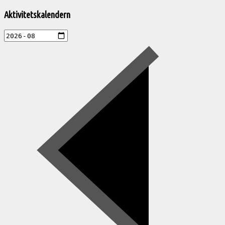
till
Aktivitetskalendern
Pelargonsällskapets
aktiviteter