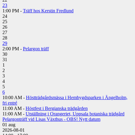
23
1:00 PM -
Träff hos Kerstin Fredlund
24
25
26
27
28
29
2:00 PM -
Pelargon träff
30
31
1
2
3
4
5
6
10:00 AM -
Höstträdgårdsmässa i Hembygdsparken i Ängelholm,
fri entré
11:00 AM -
Höstfest i Bergianska trädgården
11:00 AM -
Utställning i Orangeriet, Uppsala botaniska trädgård
Pelargonträff vid Lisas Växthus - OBS! Nytt datum
01
aug
2026-08-01