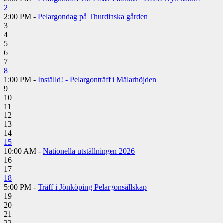
2
2:00 PM -
Pelargondag på Thurdinska gården
3
4
5
6
7
8
1:00 PM -
Inställd! - Pelargonträff i Mälarhöjden
9
10
11
12
13
14
15
10:00 AM -
Nationella utställningen 2026
16
17
18
5:00 PM -
Träff i Jönköping Pelargonsällskap
19
20
21
22