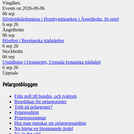
Vingåker,
Events on 2026-09-06
06
sep
Höstträdgårdsmässa i Hembygdsparken i Ängelholm, fri entré
6 sep 26
Ängelholm
06
sep
Höstfest i Bergianska trädgården
6 sep 26
Stockholm
06
sep
Utställning i Orangeriet, Uppsala botaniska trädgård
6 sep 26
Uppsala
Pelargonbloggen
Från noll till hundra, och tvärtom
Beredskap för pelargonister
Trött på pelargoner?
Pelargonhöst
Pelargonsommar
Hur man minskar sin pelargonsamling
Nu börjar en blommande årstid
Nu är det vår!