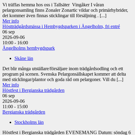
Vi träffas hemma hos oss i Tallsäter Vingåker I våran
pelargonsamling finns Zonaler Zonartic vildar och primärhybrider,
det kommer även finnas sticklingar till försäljning . [...]
Mer info
Höstträdgårdsmässa i Hembygdsparken i Ängelholm, fri entré
06
sep
2026-09-06
10:00 - 16:00
Ängelholms hembygdspark
Skåne län
Det blir många utställare/försäljare inom trädgårdsodling och ett
program på scenen. Svenska Pelargonsällskapet kommer att delta
med sticklingar/plantor och goda råd om pelargoner. Vill du [...]
Mer info
Höstfest i Bergianska trädgården
06
sep
2026-09-06
11:00 - 15:00
Bergianska trädgården
Stockholms län
Höstfest i Bergianska trädgården EVENEMANG Datum: söndag 6