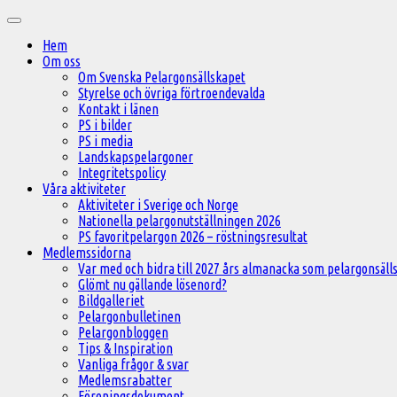
Hoppa
Huvudmeny
till
Hem
innehåll
Om oss
Om Svenska Pelargonsällskapet
Styrelse och övriga förtroendevalda
Kontakt i länen
PS i bilder
PS i media
Landskapspelargoner
Integritetspolicy
Våra aktiviteter
Aktiviteter i Sverige och Norge
Nationella pelargonutställningen 2026
PS favoritpelargon 2026 – röstningsresultat
Medlemssidorna
Var med och bidra till 2027 års almanacka som pelargonsälls
Glömt nu gällande lösenord?
Bildgalleriet
Pelargonbulletinen
Pelargonbloggen
Tips & Inspiration
Vanliga frågor & svar
Medlemsrabatter
Föreningsdokument