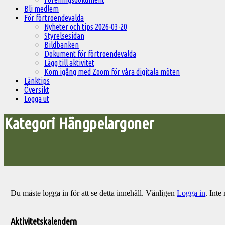
Bli medlem
För förtroendevalda
Nyheter och tips 2026-03-20
Styrelsesidan
Bildbanken
Dokument för förtroendevalda
Lägg till aktivitet
Kom igång med Zoom för våra digitala möten
Länktips
Översikt
Logga ut
Kategori Hängpelargoner
Du måste logga in för att se detta innehåll. Vänligen
Logga in
. Int
Välkommen
till
Aktivitetskalendern