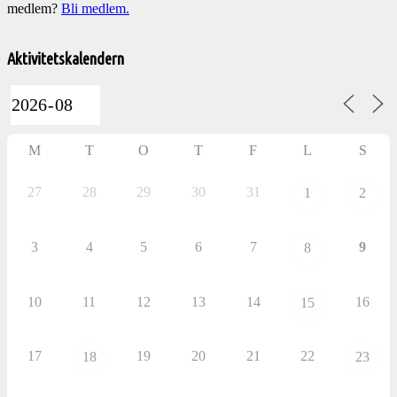
medlem?
Bli medlem.
Välkommen
till
Aktivitetskalendern
Pelargonsällskapets
aktiviteter
M
T
O
T
F
L
S
27
28
29
30
31
1
2
3
4
5
6
7
9
8
10
11
12
13
14
16
15
17
19
20
21
22
18
23