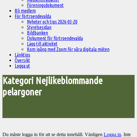
Föreningsdokument
Bli medlem
För förtroendevalda
Nyheter och tips 2026-03-20
Styrelsesidan
Bildbanken
Dokument för förtroendevalda
Lägg till aktivitet
Kom igång med Zoom för våra digitala möten
Länktips
Översikt
Logga ut
Kategori Nejlikeblommande
pelargoner
Du måste logga in för att se detta innehåll. Vänligen
Logga in
. Inte