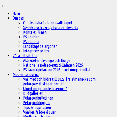
Hoppa
Huvudmeny
till
Hem
innehåll
Om oss
Om Svenska Pelargonsällskapet
Styrelse och övriga förtroendevalda
Kontakt i länen
PS i bilder
PS i media
Landskapspelargoner
Integritetspolicy
Våra aktiviteter
Aktiviteter i Sverige och Norge
Nationella pelargonutställningen 2026
PS favoritpelargon 2026 – röstningsresultat
Medlemssidorna
Var med och bidra till 2027 års almanacka som
pelargonsällskapet ger ut!
Glömt nu gällande lösenord?
Bildgalleriet
Pelargonbulletinen
Pelargonbloggen
Tips & Inspiration
Vanliga frågor & svar
Medlemsrabatter