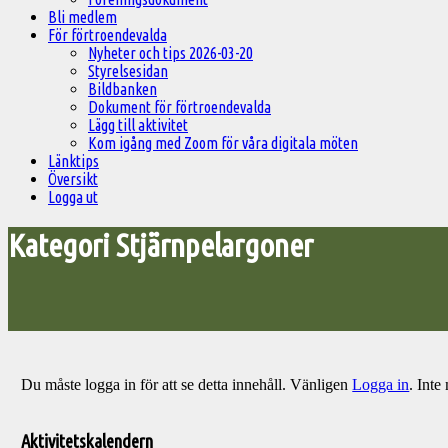
Bli medlem
För förtroendevalda
Nyheter och tips 2026-03-20
Styrelsesidan
Bildbanken
Dokument för förtroendevalda
Lägg till aktivitet
Kom igång med Zoom för våra digitala möten
Länktips
Översikt
Logga ut
Kategori Stjärnpelargoner
Du måste logga in för att se detta innehåll. Vänligen
Logga in
. Int
Välkommen
till
Aktivitetskalendern