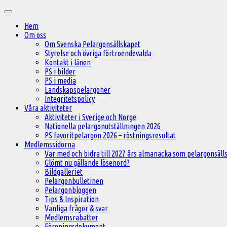
Hoppa
Huvudmeny
till
Hem
innehåll
Om oss
Om Svenska Pelargonsällskapet
Styrelse och övriga förtroendevalda
Kontakt i länen
PS i bilder
PS i media
Landskapspelargoner
Integritetspolicy
Våra aktiviteter
Aktiviteter i Sverige och Norge
Nationella pelargonutställningen 2026
PS favoritpelargon 2026 – röstningsresultat
Medlemssidorna
Var med och bidra till 2027 års almanacka som pelargonsälls
Glömt nu gällande lösenord?
Bildgalleriet
Pelargonbulletinen
Pelargonbloggen
Tips & Inspiration
Vanliga frågor & svar
Medlemsrabatter
Föreningsdokument