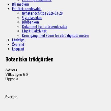
Bli medlem
För förtroendevalda
Nyheter och tips 2026-03-20
Styrelsesidan
Bildbanken
Dokument för förtroendevalda
Lägg till aktivitet
Kom igång med Zoom för våra digitala möten
Länktips
Översikt
Logga ut
Botaniska trädgården
Adress
Villavägen 6-8
Uppsala
Sverige