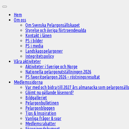
Hoppa
Huvudmeny
till
Hem
innehåll
Om oss
Om Svenska Pelargonsällskapet
Styrelse och övriga förtroendevalda
Kontakt i länen
PS i bilder
PS i media
Landskapspelargoner
Integritetspolicy
Våra aktiviteter
Aktiviteter i Sverige och Norge
Nationella pelargonutställningen 2026
PS favoritpelargon 2026 – röstningsresultat
Medlemssidorna
Var med och bidra till 2027 års almanacka som pelargonsälls
Glömt nu gällande lösenord?
Bildgalleriet
Pelargonbulletinen
Pelargonbloggen
Tips & Inspiration
Vanliga frågor & svar
Medlemsrabatter
Föreningsdokument