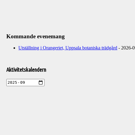
Kommande evenemang
Utställning i Orangeriet, Uppsala botaniska trädgård
- 2026-0
Välkommen
till
Aktivitetskalendern
Pelargonsällskapets
aktiviteter