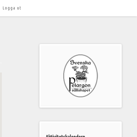
Logga ut
Välkommen
till
Pelargonsällskapets
aktiviteter