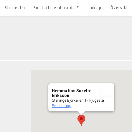
Bli medlem
För förtroendevalda
Länktips
Översikt
till 2027
Nyheter och tips 2026-03-20
m
Styrelsesidan
t ger ut!
Bildbanken
 lösenord?
Dokument för
förtroendevalda
n
Lägg till aktivitet
Kom igång med Zoom för
n
våra digitala möten
Hemma hos Suzette
svar
Eriksson
Stäringe Björkallén 1 - Fjugesta
Evenemang
nt