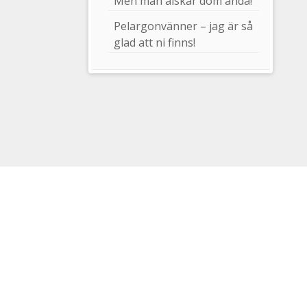
Men man älskar dom ändå!
Pelargonvänner – jag är så
glad att ni finns!