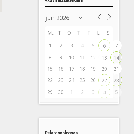
Aktivitetskalendern
M
T
O
T
F
L
S
1
2
3
4
5
7
6
8
9
10
11
12
13
14
15
16
17
18
19
20
21
22
23
24
25
26
27
28
29
30
1
2
3
5
4
Pelargonbloggen