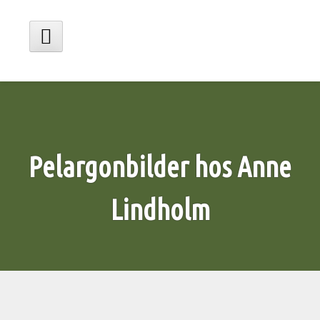
Hoppa
till
innehåll
Huvudmeny
Pelargonbilder hos Anne
Lindholm