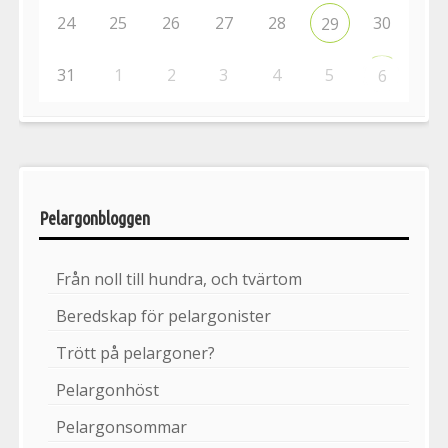
24
25
26
27
28
30
29
31
1
2
3
4
5
6
Pelargonbloggen
Från noll till hundra, och tvärtom
Beredskap för pelargonister
Trött på pelargoner?
Pelargonhöst
Pelargonsommar