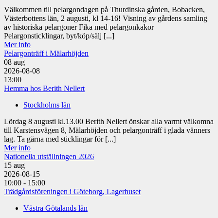
Välkommen till pelargondagen på Thurdinska gården, Bobacken,
Västerbottens län, 2 augusti, kl 14-16! Visning av gårdens samling
av historiska pelargoner Fika med pelargonkakor
Pelargonsticklingar, byt/köp/sälj [...]
Mer info
Pelargonträff i Mälarhöjden
08
aug
2026-08-08
13:00
Hemma hos Berith Nellert
Stockholms län
Lördag 8 augusti kl.13.00 Berith Nellert önskar alla varmt välkomna
till Karstensvägen 8, Mälarhöjden och pelargonträff i glada vänners
lag. Ta gärna med sticklingar för [...]
Mer info
Nationella utställningen 2026
15
aug
2026-08-15
10:00 - 15:00
Trädgårdsföreningen i Göteborg, Lagerhuset
Västra Götalands län