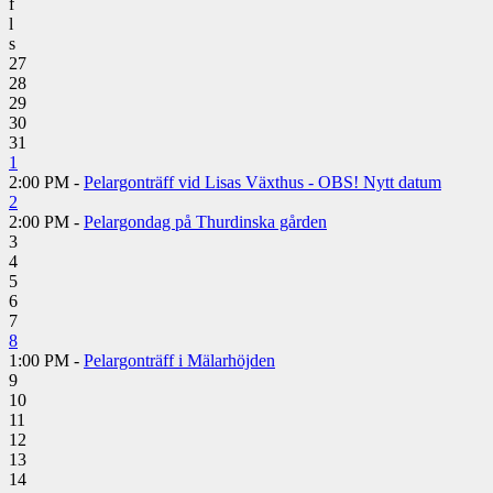
f
l
s
27
28
29
30
31
1
2:00 PM -
Pelargonträff vid Lisas Växthus - OBS! Nytt datum
2
2:00 PM -
Pelargondag på Thurdinska gården
3
4
5
6
7
8
1:00 PM -
Pelargonträff i Mälarhöjden
9
10
11
12
13
14