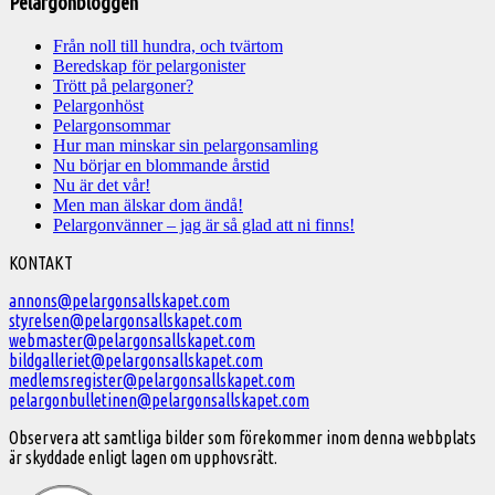
Pelargonbloggen
Från noll till hundra, och tvärtom
Beredskap för pelargonister
Trött på pelargoner?
Pelargonhöst
Pelargonsommar
Hur man minskar sin pelargonsamling
Nu börjar en blommande årstid
Nu är det vår!
Men man älskar dom ändå!
Pelargonvänner – jag är så glad att ni finns!
Välkommen
KONTAKT
till
annons@pelargonsallskapet.com
styrelsen@pelargonsallskapet.com
Svenska
webmaster@pelargonsallskapet.com
Pelargonsällskapet
bildgalleriet@pelargonsallskapet.com
medlemsregister@pelargonsallskapet.com
pelargonbulletinen@pelargonsallskapet.com
Observera att samtliga bilder som förekommer inom denna webbplats
är skyddade enligt lagen om upphovsrätt.