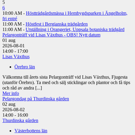
5
6
10:00 AM -
Höstträdgårdsmässa i Hembygdsparken i Ängelholm,
fri entré
11:00 AM -
Höstfest i Bergianska trädgården
11:00 AM -
Utställning i Orangeriet, Uppsala botaniska trädgård
Pelargonträff vid Lisas Växthus - OBS! Nytt datum
01
aug
2026-08-01
14:00 - 17:00
Lisas Växthus
Örebro län
Välkomna till årets sista Pelargonträff vid Lisas Växthus, Fjugesta
(utanför Örebro). Ta med och sälj sticklingar och plantor och få tips
och råd av andra [...]
Mer info
Pelargondag på Thurdinska gården
02
aug
2026-08-02
14:00 - 16:00
Thurdinska gården
Västerbottens län