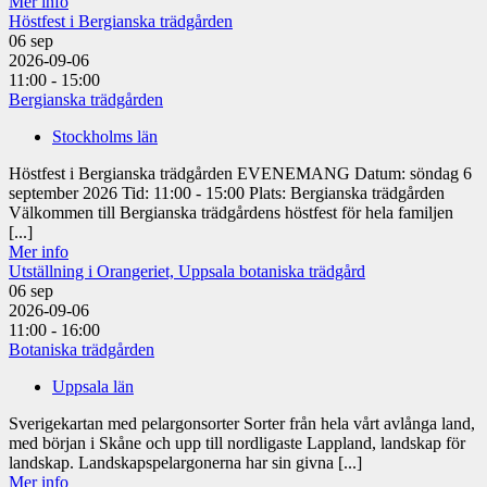
Mer info
Höstfest i Bergianska trädgården
06
sep
2026-09-06
11:00 - 15:00
Bergianska trädgården
Stockholms län
Höstfest i Bergianska trädgården EVENEMANG Datum: söndag 6
september 2026 Tid: 11:00 - 15:00 Plats: Bergianska trädgården
Välkommen till Bergianska trädgårdens höstfest för hela familjen
[...]
Mer info
Utställning i Orangeriet, Uppsala botaniska trädgård
06
sep
2026-09-06
11:00 - 16:00
Botaniska trädgården
Uppsala län
Sverigekartan med pelargonsorter Sorter från hela vårt avlånga land,
med början i Skåne och upp till nordligaste Lappland, landskap för
landskap. Landskapspelargonerna har sin givna [...]
Mer info