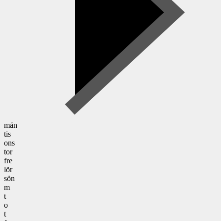
mån
tis
ons
tor
fre
lör
sön
m
t
o
t