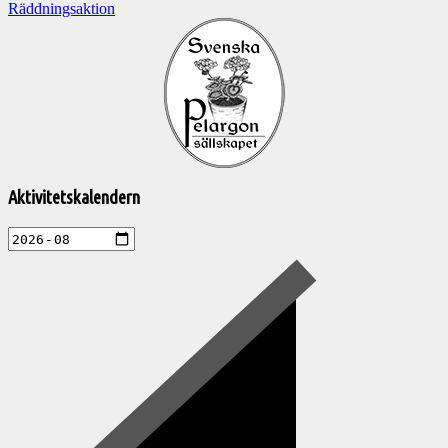
Räddningsaktion
Välkommen
till
Pelargonsällskapets
aktiviteter
Aktivitetskalendern