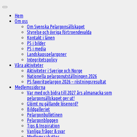
Hoppa
Huvudmeny
till
Hem
innehåll
Om oss
Om Svenska Pelargonsällskapet
Styrelse och övriga förtroendevalda
Kontakt i länen
PS i bilder
PS i media
Landskapspelargoner
Integritetspolicy
Våra aktiviteter
Aktiviteter i Sverige och Norge
Nationella pelargonutställningen 2026
PS favoritpelargon 2026 – röstningsresultat
Medlemssidorna
Var med och bidra till 2027 års almanacka som
pelargonsällskapet ger ut!
Glömt nu gällande lösenord?
Bildgalleriet
Pelargonbulletinen
Pelargonbloggen
Tips & Inspiration
Vanliga frågor & svar
Medlemsrabatter