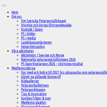
Hoppa
Huvudmeny
till
Hem
innehåll
Om oss
Om Svenska Pelargonsällskapet
Styrelse och övriga förtroendevalda
Kontakt i länen
PS i bilder
PS i media
Landskapspelargoner
Integritetspolicy
Våra aktiviteter
Aktiviteter i Sverige och Norge
Nationella pelargonutställningen 2026
PS favoritpelargon 2026 – röstningsresultat
Medlemssidorna
Var med och bidra till 2027 års almanacka som pelargonsälls
Glömt nu gällande lösenord?
Bildgalleriet
Pelargonbulletinen
Pelargonbloggen
Tips & Inspiration
Vanliga frågor & svar
Medlemsrabatter
Föreningsdokument