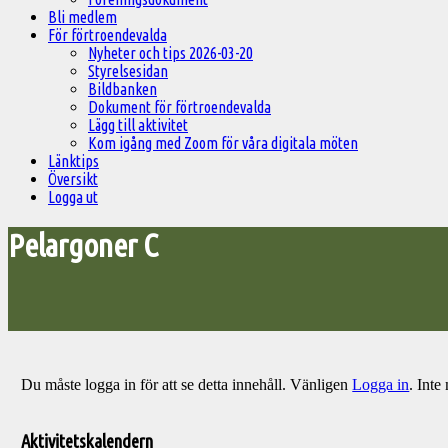
Bli medlem
För förtroendevalda
Nyheter och tips 2026-03-20
Styrelsesidan
Bildbanken
Dokument för förtroendevalda
Lägg till aktivitet
Kom igång med Zoom för våra digitala möten
Länktips
Översikt
Logga ut
Pelargoner C
Du måste logga in för att se detta innehåll. Vänligen
Logga in
. Int
Välkommen
till
Aktivitetskalendern