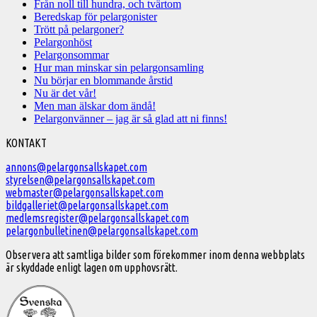
Från noll till hundra, och tvärtom
Beredskap för pelargonister
Trött på pelargoner?
Pelargonhöst
Pelargonsommar
Hur man minskar sin pelargonsamling
Nu börjar en blommande årstid
Nu är det vår!
Men man älskar dom ändå!
Pelargonvänner – jag är så glad att ni finns!
Välkommen
KONTAKT
till
annons@pelargonsallskapet.com
styrelsen@pelargonsallskapet.com
Svenska
webmaster@pelargonsallskapet.com
Pelargonsällskapet
bildgalleriet@pelargonsallskapet.com
medlemsregister@pelargonsallskapet.com
pelargonbulletinen@pelargonsallskapet.com
Observera att samtliga bilder som förekommer inom denna webbplats
är skyddade enligt lagen om upphovsrätt.