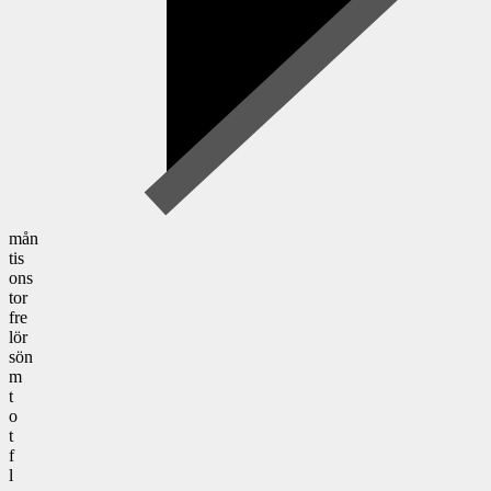
mån
tis
ons
tor
fre
lör
sön
m
t
o
t
f
l