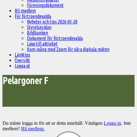
Föreningsdokument
Bli medlem
För förtroendevalda
Nyheter och tips 2026-03-20
Styrelsesidan
Bildbanken
Dokument för förtroendevalda
Lägg till aktivitet
Kom igång med Zoom för våra digitala möten
Länktips
Översikt
Logga ut
Pelargoner F
Du måste logga in för att se detta innehåll. Vänligen
Logga in
. Inte
medlem?
Bli medlem.
Välkommen