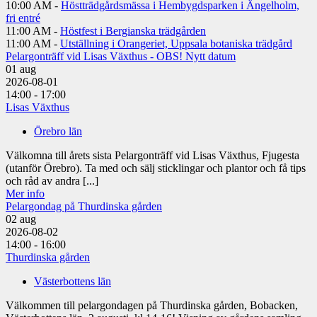
10:00 AM -
Höstträdgårdsmässa i Hembygdsparken i Ängelholm,
fri entré
11:00 AM -
Höstfest i Bergianska trädgården
11:00 AM -
Utställning i Orangeriet, Uppsala botaniska trädgård
Pelargonträff vid Lisas Växthus - OBS! Nytt datum
01
aug
2026-08-01
14:00 - 17:00
Lisas Växthus
Örebro län
Välkomna till årets sista Pelargonträff vid Lisas Växthus, Fjugesta
(utanför Örebro). Ta med och sälj sticklingar och plantor och få tips
och råd av andra [...]
Mer info
Pelargondag på Thurdinska gården
02
aug
2026-08-02
14:00 - 16:00
Thurdinska gården
Västerbottens län
Välkommen till pelargondagen på Thurdinska gården, Bobacken,