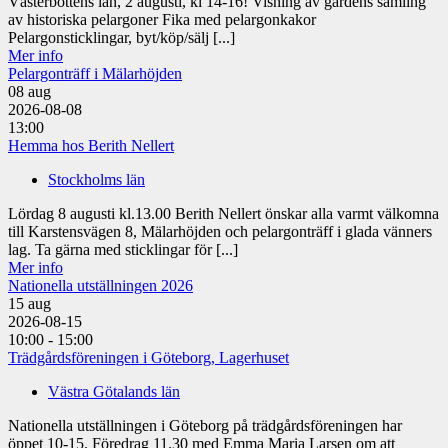
Västerbottens län, 2 augusti, kl 14-16! Visning av gårdens samling
av historiska pelargoner Fika med pelargonkakor
Pelargonsticklingar, byt/köp/sälj [...]
Mer info
Pelargonträff i Mälarhöjden
08
aug
2026-08-08
13:00
Hemma hos Berith Nellert
Stockholms län
Lördag 8 augusti kl.13.00 Berith Nellert önskar alla varmt välkomna
till Karstensvägen 8, Mälarhöjden och pelargonträff i glada vänners
lag. Ta gärna med sticklingar för [...]
Mer info
Nationella utställningen 2026
15
aug
2026-08-15
10:00 - 15:00
Trädgårdsföreningen i Göteborg, Lagerhuset
Västra Götalands län
Nationella utställningen i Göteborg på trädgårdsföreningen har
öppet 10-15. Föredrag 11.30 med Emma Maria Larsen om att