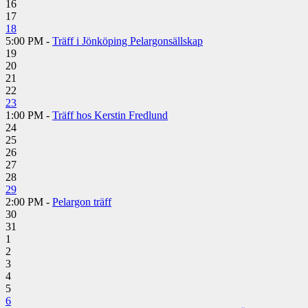
16
17
18
5:00 PM -
Träff i Jönköping Pelargonsällskap
19
20
21
22
23
1:00 PM -
Träff hos Kerstin Fredlund
24
25
26
27
28
29
2:00 PM -
Pelargon träff
30
31
1
2
3
4
5
6