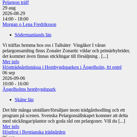
Pelargon träff
29
aug
2026-08-29
14:00 - 18:00
Morgan o Lena Fredriksson
Södermanlands län
Vi träffas hemma hos oss i Tallsäter Vingåker I våran
pelargonsamling finns Zonaler Zonartic vildar och primärhybrider,
det kommer även finnas sticklingar till försäljning . [...]
Mer info
Höstträdgårdsmässa i Hembygdsparken i Ängelholm, fri entré
06
sep
2026-09-06
10:00 - 16:00
Ängelholms hembygdspark
Skåne län
Det blir många utställare/försäljare inom trädgårdsodling och ett
program på scenen. Svenska Pelargonsällskapet kommer att delta
med sticklingar/plantor och goda råd om pelargoner. Vill du [...]
Mer info
Höstfest i Bergianska trädgården