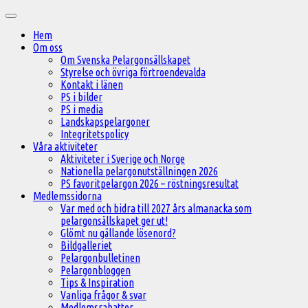
Hoppa
Huvudmeny
till
Hem
innehåll
Om oss
Om Svenska Pelargonsällskapet
Styrelse och övriga förtroendevalda
Kontakt i länen
PS i bilder
PS i media
Landskapspelargoner
Integritetspolicy
Våra aktiviteter
Aktiviteter i Sverige och Norge
Nationella pelargonutställningen 2026
PS favoritpelargon 2026 – röstningsresultat
Medlemssidorna
Var med och bidra till 2027 års almanacka som
pelargonsällskapet ger ut!
Glömt nu gällande lösenord?
Bildgalleriet
Pelargonbulletinen
Pelargonbloggen
Tips & Inspiration
Vanliga frågor & svar
Medlemsrabatter