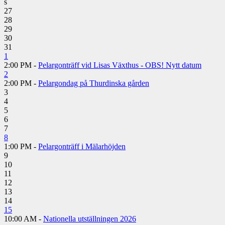
s
27
28
29
30
31
1
2:00 PM -
Pelargonträff vid Lisas Växthus - OBS! Nytt datum
2
2:00 PM -
Pelargondag på Thurdinska gården
3
4
5
6
7
8
1:00 PM -
Pelargonträff i Mälarhöjden
9
10
11
12
13
14
15
10:00 AM -
Nationella utställningen 2026