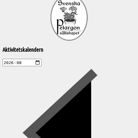
till
Pelargonsällskapets
aktiviteter
Aktivitetskalendern