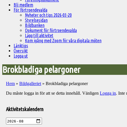
Bli medlem
För förtroendevalda
Nyheter och tips 2026-03-20
Styrelsesidan
Bildbanken
Dokument för förtroendevalda
Lägg till aktivitet
Kom igång med Zoom för våra digitala möten
Länktips
Översikt
Logga ut
Brokbladiga pelargoner
Hem
»
Bildgalleriet
»
Brokbladiga pelargoner
Du måste logga in för att se detta innehåll. Vänligen
Logga in
. Int
Välkommen
till
Aktivitetskalendern
Pelargonsällskapets
aktiviteter