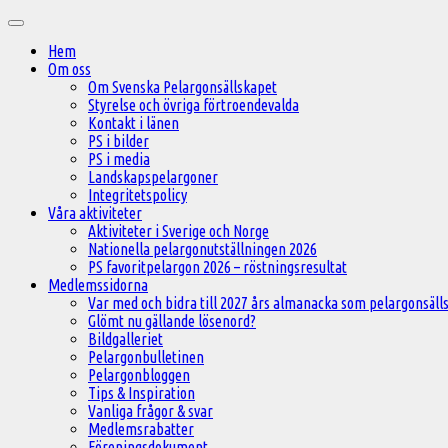
Hoppa
Huvudmeny
till
Hem
innehåll
Om oss
Om Svenska Pelargonsällskapet
Styrelse och övriga förtroendevalda
Kontakt i länen
PS i bilder
PS i media
Landskapspelargoner
Integritetspolicy
Våra aktiviteter
Aktiviteter i Sverige och Norge
Nationella pelargonutställningen 2026
PS favoritpelargon 2026 – röstningsresultat
Medlemssidorna
Var med och bidra till 2027 års almanacka som pelargonsälls
Glömt nu gällande lösenord?
Bildgalleriet
Pelargonbulletinen
Pelargonbloggen
Tips & Inspiration
Vanliga frågor & svar
Medlemsrabatter
Föreningsdokument