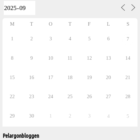
aktiviteter
M
T
O
T
F
L
S
1
2
3
4
5
6
7
8
9
10
11
12
13
14
15
16
17
18
19
20
21
22
23
24
25
26
27
28
29
30
1
2
3
4
5
Pelargonbloggen