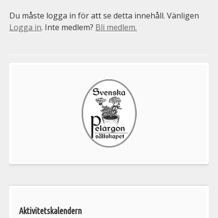
Du måste logga in för att se detta innehåll. Vänligen
Logga in
. Inte medlem?
Bli medlem.
Välkommen
till
Pelargonsällskapets
aktiviteter
Aktivitetskalendern