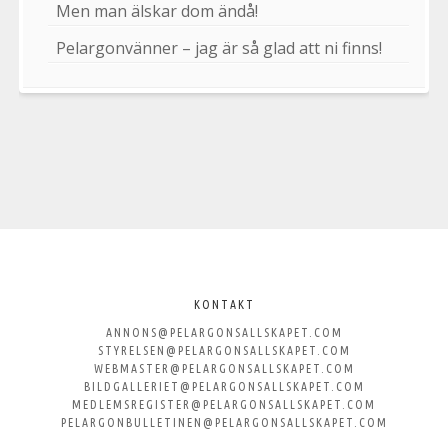
Men man älskar dom ändå!
Pelargonvänner – jag är så glad att ni finns!
Välkommen
till
KONTAKT
ANNONS@PELARGONSALLSKAPET.COM
Svenska
STYRELSEN@PELARGONSALLSKAPET.COM
WEBMASTER@PELARGONSALLSKAPET.COM
Pelargonsällskapet
BILDGALLERIET@PELARGONSALLSKAPET.COM
MEDLEMSREGISTER@PELARGONSALLSKAPET.COM
PELARGONBULLETINEN@PELARGONSALLSKAPET.COM