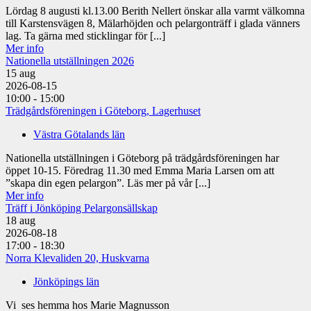
Lördag 8 augusti kl.13.00 Berith Nellert önskar alla varmt välkomna
till Karstensvägen 8, Mälarhöjden och pelargonträff i glada vänners
lag. Ta gärna med sticklingar för [...]
Mer info
Nationella utställningen 2026
15
aug
2026-08-15
10:00 - 15:00
Trädgårdsföreningen i Göteborg, Lagerhuset
Västra Götalands län
Nationella utställningen i Göteborg på trädgårdsföreningen har
öppet 10-15. Föredrag 11.30 med Emma Maria Larsen om att
”skapa din egen pelargon”. Läs mer på vår [...]
Mer info
Träff i Jönköping Pelargonsällskap
18
aug
2026-08-18
17:00 - 18:30
Norra Klevaliden 20, Huskvarna
Jönköpings län
Vi ses hemma hos Marie Magnusson