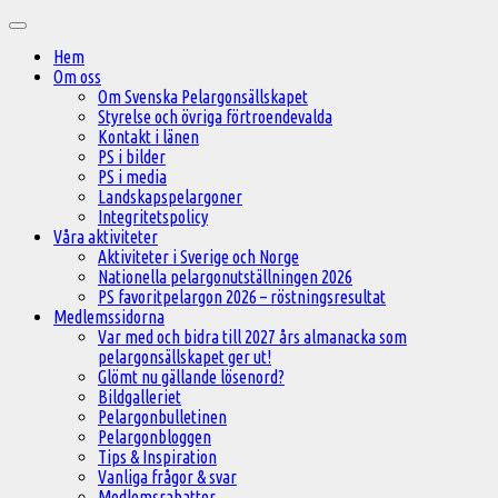
Hoppa
Huvudmeny
till
Hem
innehåll
Om oss
Om Svenska Pelargonsällskapet
Styrelse och övriga förtroendevalda
Kontakt i länen
PS i bilder
PS i media
Landskapspelargoner
Integritetspolicy
Våra aktiviteter
Aktiviteter i Sverige och Norge
Nationella pelargonutställningen 2026
PS favoritpelargon 2026 – röstningsresultat
Medlemssidorna
Var med och bidra till 2027 års almanacka som
pelargonsällskapet ger ut!
Glömt nu gällande lösenord?
Bildgalleriet
Pelargonbulletinen
Pelargonbloggen
Tips & Inspiration
Vanliga frågor & svar
Medlemsrabatter