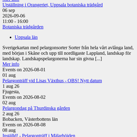
Utställning i Orangeriet, Uppsala botaniska trädgård
06
sep
2026-09-06
11:00 - 16:00
Botaniska trädgården
Uppsala län
Sverigekartan med pelargonsorter Sorter från hela vårt avlånga land,
med början i Skåne och upp till nordligaste Lappland, landskap för
landskap. Landskapspelargonerna har sin givna [...]
Mer info
Events on 2026-08-01
01
aug
Pelargonträff vid Lisas Växthus - OBS! Nytt datum
1 aug 26
Fjugesta,
Events on 2026-08-02
02
aug
Pelargondag på Thurdinska gården
2 aug 26
Bobacken, Västerbottens län
Events on 2026-08-08
08
aug
Inställd! - Pelargonträff i Mälarhöjden