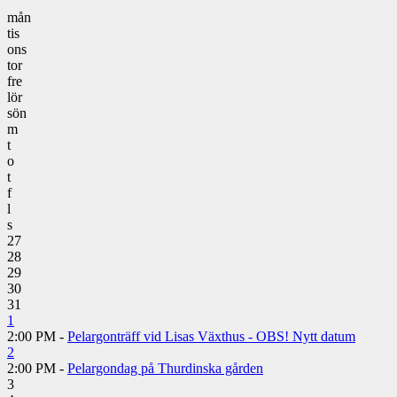
mån
tis
ons
tor
fre
lör
sön
m
t
o
t
f
l
s
27
28
29
30
31
1
2:00 PM -
Pelargonträff vid Lisas Växthus - OBS! Nytt datum
2
2:00 PM -
Pelargondag på Thurdinska gården
3