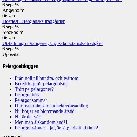
6 sep 26
Ängelholm
06
sep
Höstfest i Bergianska trädgården
6 sep 26
Stockholm
06
sep
Utställning i Orangeriet, Uppsala botaniska trädgård
6 sep 26
Uppsala
Pelargonbloggen
Från noll till hundra, och tvärtom
Beredskap för pelargonister
Trött på pelargoner?
Pelargonhöst
Pelargonsommar
Hur man minskar sin pelargonsamling
Nu börjar en blommande årstid
Nu är det vår!
Men man älskar dom ändå!
Pelargonvänner – jag är så glad att ni finns!