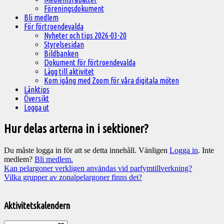
Föreningsdokument
Bli medlem
För förtroendevalda
Nyheter och tips 2026-03-20
Styrelsesidan
Bildbanken
Dokument för förtroendevalda
Lägg till aktivitet
Kom igång med Zoom för våra digitala möten
Länktips
Översikt
Logga ut
Hur delas arterna in i sektioner?
Du måste logga in för att se detta innehåll. Vänligen
Logga in
. Inte
medlem?
Bli medlem.
Inläggsnavigering
Kan pelargoner verkligen användas vid parfymtillverkning?
Vilka grupper av zonalpelargoner finns det?
Välkommen
till
Aktivitetskalendern
Pelargonsällskapets