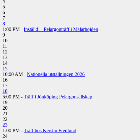
4
5
6
7
8
1:00 PM -
Inställd! - Pelargonträff i Mälarhöjden
9
10
11
12
13
14
15
10:00 AM -
Nationella utställningen 2026
16
17
18
5:00 PM -
Träff i Jönköping Pelargonsällskap
19
20
21
22
23
1:00 PM -
Träff hos Kerstin Fredlund
24