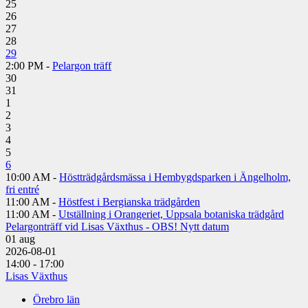
25
26
27
28
29
2:00 PM -
Pelargon träff
30
31
1
2
3
4
5
6
10:00 AM -
Höstträdgårdsmässa i Hembygdsparken i Ängelholm,
fri entré
11:00 AM -
Höstfest i Bergianska trädgården
11:00 AM -
Utställning i Orangeriet, Uppsala botaniska trädgård
Pelargonträff vid Lisas Växthus - OBS! Nytt datum
01
aug
2026-08-01
14:00 - 17:00
Lisas Växthus
Örebro län