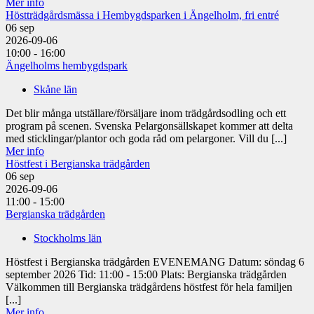
Mer info
Höstträdgårdsmässa i Hembygdsparken i Ängelholm, fri entré
06
sep
2026-09-06
10:00 - 16:00
Ängelholms hembygdspark
Skåne län
Det blir många utställare/försäljare inom trädgårdsodling och ett
program på scenen. Svenska Pelargonsällskapet kommer att delta
med sticklingar/plantor och goda råd om pelargoner. Vill du [...]
Mer info
Höstfest i Bergianska trädgården
06
sep
2026-09-06
11:00 - 15:00
Bergianska trädgården
Stockholms län
Höstfest i Bergianska trädgården EVENEMANG Datum: söndag 6
september 2026 Tid: 11:00 - 15:00 Plats: Bergianska trädgården
Välkommen till Bergianska trädgårdens höstfest för hela familjen
[...]
Mer info