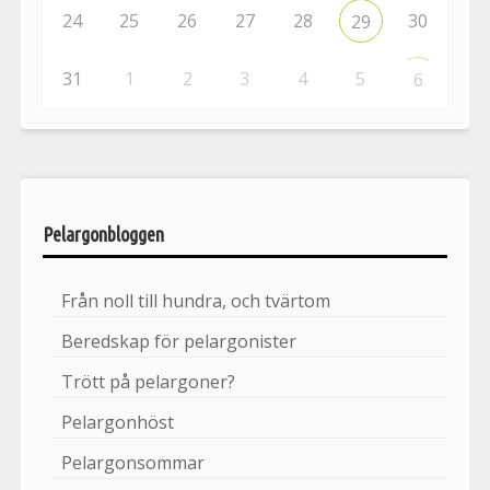
24
25
26
27
28
30
29
31
1
2
3
4
5
6
Pelargonbloggen
Från noll till hundra, och tvärtom
Beredskap för pelargonister
Trött på pelargoner?
Pelargonhöst
Pelargonsommar