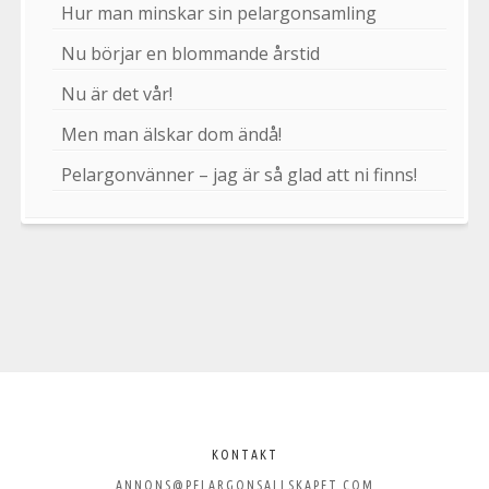
Hur man minskar sin pelargonsamling
Nu börjar en blommande årstid
Nu är det vår!
Men man älskar dom ändå!
Pelargonvänner – jag är så glad att ni finns!
Välkommen
till
KONTAKT
ANNONS@PELARGONSALLSKAPET.COM