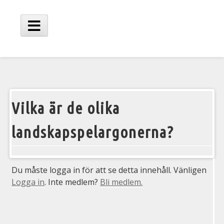
Hoppa
till
innehåll
Huvudmeny
Vilka är de olika
landskapspelargonerna?
I
Du måste logga in för att se detta innehåll. Vänligen
Logga in
. Inte medlem?
Bli medlem.
u
r
f