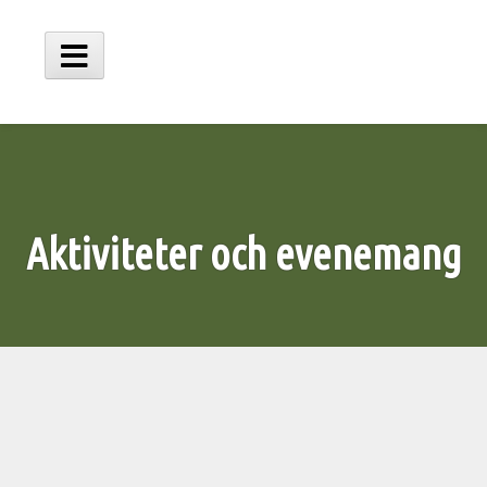
Hoppa
till
innehåll
Huvudmeny
Aktiviteter och evenemang