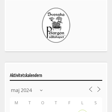
Välkommen
till
Pelargonsällskapets
aktiviteter
Aktivitetskalendern
M
T
O
T
F
L
S