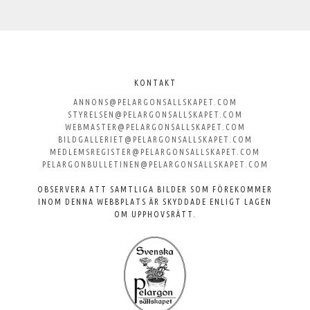
Välkommen
till
KONTAKT
ANNONS@PELARGONSALLSKAPET.COM
Svenska
STYRELSEN@PELARGONSALLSKAPET.COM
WEBMASTER@PELARGONSALLSKAPET.COM
Pelargonsällskapet
BILDGALLERIET@PELARGONSALLSKAPET.COM
MEDLEMSREGISTER@PELARGONSALLSKAPET.COM
PELARGONBULLETINEN@PELARGONSALLSKAPET.COM
OBSERVERA ATT SAMTLIGA BILDER SOM FÖREKOMMER
INOM DENNA WEBBPLATS ÄR SKYDDADE ENLIGT LAGEN
OM UPPHOVSRÄTT.