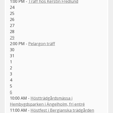
1:00 PM -
Träff hos Kerstin Fredlund
24
25
26
27
28
29
2:00 PM -
Pelargon träff
30
31
1
2
3
4
5
6
10:00 AM -
Höstträdgårdsmässa i
Hembygdsparken i Ängelholm, fri entré
11:00 AM -
Höstfest i Bergianska trädgården