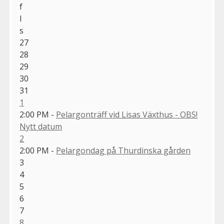
f
l
s
27
28
29
30
31
1
2:00 PM -
Pelargonträff vid Lisas Växthus - OBS!
Nytt datum
2
2:00 PM -
Pelargondag på Thurdinska gården
3
4
5
6
7
8