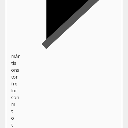
mån
tis
ons
tor
fre
lör
sön
m
t
o
t