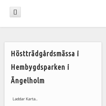
Hoppa
till
innehåll
Huvudmeny
Höstträdgårdsmässa i
Hembygdsparken i
Ängelholm
Laddar Karta...