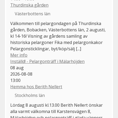
Thurdinska gården
Västerbottens län
Välkommen till pelargondagen på Thurdinska
gården, Bobacken, Västerbottens län, 2 augusti,
kl 14-16! Visning av gårdens samling av
historiska pelargoner Fika med pelargonkakor
Pelargonsticklingar, byt/köp/sälj [...]
Mer info
Inställd! - Pelargonträff i Mälarhöjden
08
aug
2026-08-08
13:00
Hemma hos Berith Nellert
Stockholms län
Lördag 8 augusti kl.13.00 Berith Nellert önskar
alla varmt välkomna till Karstensvägen 8,
Mälarhöjden och pelargonträff i glada vänners