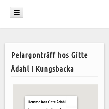
Hoppa
till
innehåll
Huvudmeny
Pelargonträff hos Gitte
Ådahl i Kungsbacka
Hemma hos Gitte Ådahl