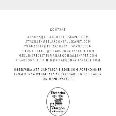
Välkommen
till
KONTAKT
ANNONS@PELARGONSALLSKAPET.COM
Svenska
STYRELSEN@PELARGONSALLSKAPET.COM
WEBMASTER@PELARGONSALLSKAPET.COM
Pelargonsällskapet
BILDGALLERIET@PELARGONSALLSKAPET.COM
MEDLEMSREGISTER@PELARGONSALLSKAPET.COM
PELARGONBULLETINEN@PELARGONSALLSKAPET.COM
OBSERVERA ATT SAMTLIGA BILDER SOM FÖREKOMMER
INOM DENNA WEBBPLATS ÄR SKYDDADE ENLIGT LAGEN
OM UPPHOVSRÄTT.