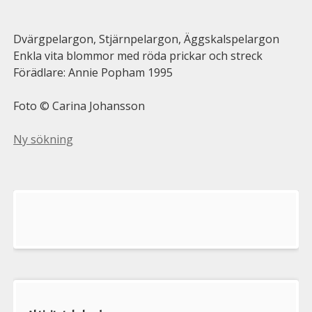
Dvärgpelargon, Stjärnpelargon, Äggskalspelargon
Enkla vita blommor med röda prickar och streck
Förädlare: Annie Popham 1995
Foto © Carina Johansson
Ny sökning
Välkommen
till
Pelargonsällskapets
aktiviteter