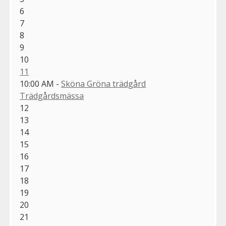
6
7
8
9
10
11
10:00 AM -
Sköna Gröna trädgård
Trädgårdsmässa
12
13
14
15
16
17
18
19
20
21