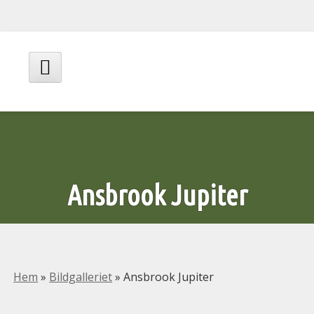
Hoppa
till
innehåll
Huvudmeny
Ansbrook Jupiter
Hem
»
Bildgalleriet
»
Ansbrook Jupiter