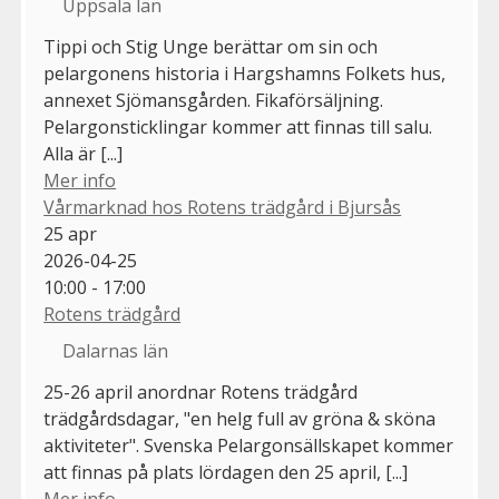
Uppsala län
Tippi och Stig Unge berättar om sin och
pelargonens historia i Hargshamns Folkets hus,
annexet Sjömansgården. Fikaförsäljning.
Pelargonsticklingar kommer att finnas till salu.
Alla är [...]
Mer info
Vårmarknad hos Rotens trädgård i Bjursås
25
apr
2026-04-25
10:00 - 17:00
Rotens trädgård
Dalarnas län
25-26 april anordnar Rotens trädgård
trädgårdsdagar, "en helg full av gröna & sköna
aktiviteter". Svenska Pelargonsällskapet kommer
att finnas på plats lördagen den 25 april, [...]