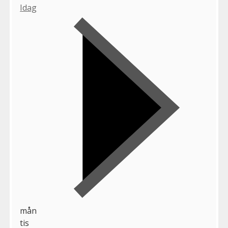
Idag
mån
tis