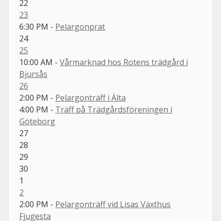
22
23
6:30 PM -
Pelargonprat
24
25
10:00 AM -
Vårmarknad hos Rotens trädgård i
Bjursås
26
2:00 PM -
Pelargonträff i Älta
4:00 PM -
Träff på Trädgårdsföreningen i
Göteborg
27
28
29
30
1
2
2:00 PM -
Pelargonträff vid Lisas Växthus
Fjugesta