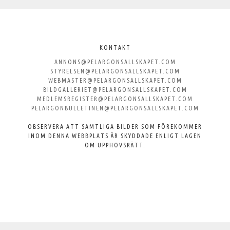
Välkommen
till
KONTAKT
ANNONS@PELARGONSALLSKAPET.COM
Svenska
STYRELSEN@PELARGONSALLSKAPET.COM
WEBMASTER@PELARGONSALLSKAPET.COM
Pelargonsällskapet
BILDGALLERIET@PELARGONSALLSKAPET.COM
MEDLEMSREGISTER@PELARGONSALLSKAPET.COM
PELARGONBULLETINEN@PELARGONSALLSKAPET.COM
OBSERVERA ATT SAMTLIGA BILDER SOM FÖREKOMMER
INOM DENNA WEBBPLATS ÄR SKYDDADE ENLIGT LAGEN
OM UPPHOVSRÄTT.