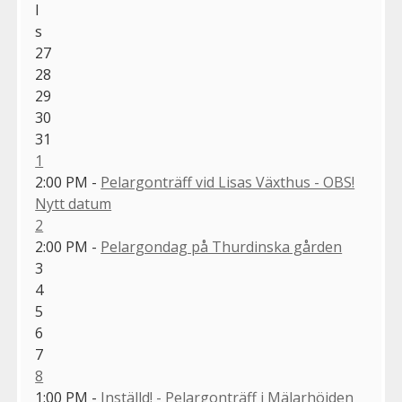
l
s
27
28
29
30
31
1
2:00 PM -
Pelargonträff vid Lisas Växthus - OBS!
Nytt datum
2
2:00 PM -
Pelargondag på Thurdinska gården
3
4
5
6
7
8
1:00 PM -
Inställd! - Pelargonträff i Mälarhöjden