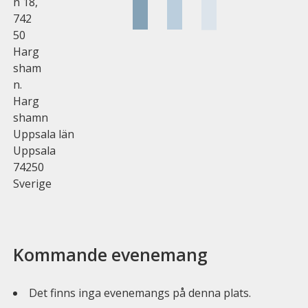
n 18,
742
50
Harg
sham
n.
Harg
shamn
Uppsala län
Uppsala
74250
Sverige
Kommande evenemang
Det finns inga evenemangs på denna plats.