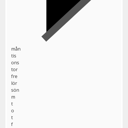
mån
tis
ons
tor
fre
lör
sön
m
t
o
t
f