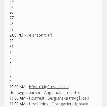
24
25
26
27
28
29
2:00 PM -
Pelargon träff
30
31
1
2
3
4
5
6
10:00 AM -
Höstträdgårdsmässa i
Hembygdsparken i Ängelholm, fri entré
11:00 AM -
Höstfest i Bergianska trädgården
11:00 AM -
Utställning i Orangeriet, Uppsala