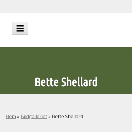
Hoppa
till
innehåll
Huvudmeny
Bette Shellard
Hem
»
Bildgalleriet
»
Bette Shellard