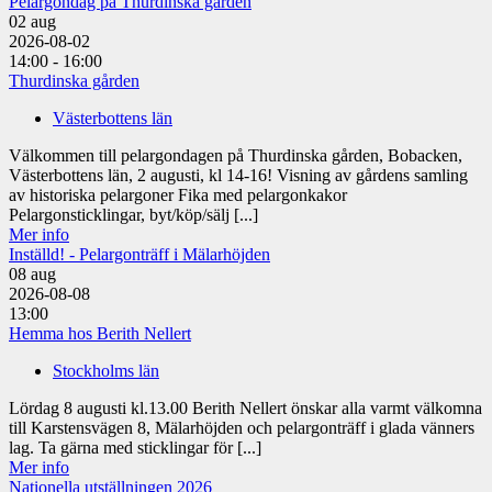
Pelargondag på Thurdinska gården
02
aug
2026-08-02
14:00 - 16:00
Thurdinska gården
Västerbottens län
Välkommen till pelargondagen på Thurdinska gården, Bobacken,
Västerbottens län, 2 augusti, kl 14-16! Visning av gårdens samling
av historiska pelargoner Fika med pelargonkakor
Pelargonsticklingar, byt/köp/sälj [...]
Mer info
Inställd! - Pelargonträff i Mälarhöjden
08
aug
2026-08-08
13:00
Hemma hos Berith Nellert
Stockholms län
Lördag 8 augusti kl.13.00 Berith Nellert önskar alla varmt välkomna
till Karstensvägen 8, Mälarhöjden och pelargonträff i glada vänners
lag. Ta gärna med sticklingar för [...]
Mer info
Nationella utställningen 2026