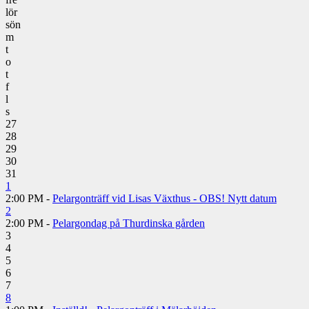
lör
sön
m
t
o
t
f
l
s
27
28
29
30
31
1
2:00 PM -
Pelargonträff vid Lisas Växthus - OBS! Nytt datum
2
2:00 PM -
Pelargondag på Thurdinska gården
3
4
5
6
7
8