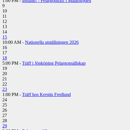
1:00 PM -
Inställd! - Pelargonträff i Mälarhöjden
9
10
11
12
13
14
15
10:00 AM -
Nationella utställningen 2026
16
17
18
5:00 PM -
Träff i Jönköping Pelargonsällskap
19
20
21
22
23
1:00 PM -
Träff hos Kerstin Fredlund
24
25
26
27
28
29