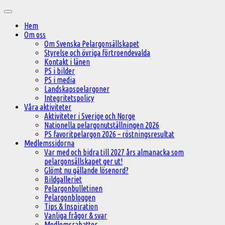
Hoppa
Huvudmeny
till
Hem
innehåll
Om oss
Om Svenska Pelargonsällskapet
Styrelse och övriga förtroendevalda
Kontakt i länen
PS i bilder
PS i media
Landskapspelargoner
Integritetspolicy
Våra aktiviteter
Aktiviteter i Sverige och Norge
Nationella pelargonutställningen 2026
PS favoritpelargon 2026 – röstningsresultat
Medlemssidorna
Var med och bidra till 2027 års almanacka som
pelargonsällskapet ger ut!
Glömt nu gällande lösenord?
Bildgalleriet
Pelargonbulletinen
Pelargonbloggen
Tips & Inspiration
Vanliga frågor & svar
Medlemsrabatter