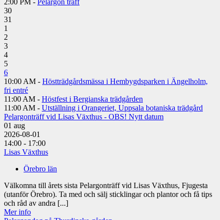
2:00 PM -
Pelargon träff
30
31
1
2
3
4
5
6
10:00 AM -
Höstträdgårdsmässa i Hembygdsparken i Ängelholm,
fri entré
11:00 AM -
Höstfest i Bergianska trädgården
11:00 AM -
Utställning i Orangeriet, Uppsala botaniska trädgård
Pelargonträff vid Lisas Växthus - OBS! Nytt datum
01
aug
2026-08-01
14:00 - 17:00
Lisas Växthus
Örebro län
Välkomna till årets sista Pelargonträff vid Lisas Växthus, Fjugesta
(utanför Örebro). Ta med och sälj sticklingar och plantor och få tips
och råd av andra [...]
Mer info