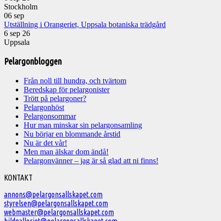
Stockholm
06
sep
Utställning i Orangeriet, Uppsala botaniska trädgård
6 sep 26
Uppsala
Pelargonbloggen
Från noll till hundra, och tvärtom
Beredskap för pelargonister
Trött på pelargoner?
Pelargonhöst
Pelargonsommar
Hur man minskar sin pelargonsamling
Nu börjar en blommande årstid
Nu är det vår!
Men man älskar dom ändå!
Pelargonvänner – jag är så glad att ni finns!
Välkommen
KONTAKT
till
annons@pelargonsallskapet.com
styrelsen@pelargonsallskapet.com
Svenska
webmaster@pelargonsallskapet.com
Pelargonsällskapet
bildgalleriet@pelargonsallskapet.com