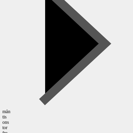
mån
tis
ons
tor
fre