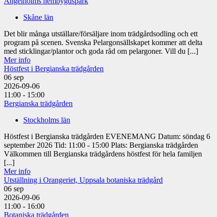
Ängelholms hembygdspark
Skåne län
Det blir många utställare/försäljare inom trädgårdsodling och ett
program på scenen. Svenska Pelargonsällskapet kommer att delta
med sticklingar/plantor och goda råd om pelargoner. Vill du [...]
Mer info
Höstfest i Bergianska trädgården
06
sep
2026-09-06
11:00 - 15:00
Bergianska trädgården
Stockholms län
Höstfest i Bergianska trädgården EVENEMANG Datum: söndag 6
september 2026 Tid: 11:00 - 15:00 Plats: Bergianska trädgården
Välkommen till Bergianska trädgårdens höstfest för hela familjen
[...]
Mer info
Utställning i Orangeriet, Uppsala botaniska trädgård
06
sep
2026-09-06
11:00 - 16:00
Botaniska trädgården