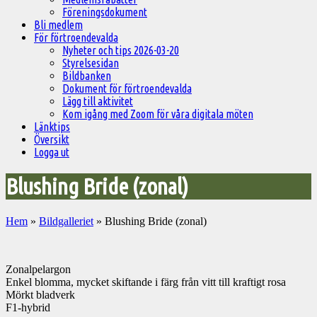
Föreningsdokument
Bli medlem
För förtroendevalda
Nyheter och tips 2026-03-20
Styrelsesidan
Bildbanken
Dokument för förtroendevalda
Lägg till aktivitet
Kom igång med Zoom för våra digitala möten
Länktips
Översikt
Logga ut
Blushing Bride (zonal)
Hem
»
Bildgalleriet
»
Blushing Bride (zonal)
Zonalpelargon
Enkel blomma, mycket skiftande i färg från vitt till kraftigt rosa
Mörkt bladverk
F1-hybrid