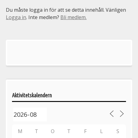
Du måste logga in för att se detta innehåll. Vänligen
Logga in
. Inte medlem?
Bli medlem.
Välkommen
till
Pelargonsällskapets
aktiviteter
Aktivitetskalendern
M
T
O
T
F
L
S