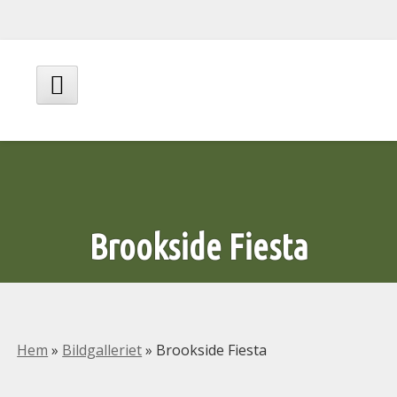
Hoppa
till
innehåll
Huvudmeny
Brookside Fiesta
Hem
»
Bildgalleriet
»
Brookside Fiesta