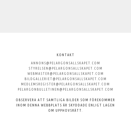
Välkommen
till
KONTAKT
ANNONS@PELARGONSALLSKAPET.COM
Svenska
STYRELSEN@PELARGONSALLSKAPET.COM
WEBMASTER@PELARGONSALLSKAPET.COM
Pelargonsällskapet
BILDGALLERIET@PELARGONSALLSKAPET.COM
MEDLEMSREGISTER@PELARGONSALLSKAPET.COM
PELARGONBULLETINEN@PELARGONSALLSKAPET.COM
OBSERVERA ATT SAMTLIGA BILDER SOM FÖREKOMMER
INOM DENNA WEBBPLATS ÄR SKYDDADE ENLIGT LAGEN
OM UPPHOVSRÄTT.