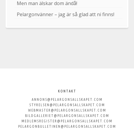
Men man älskar dom ändå!
Pelargonvänner – jag är så glad att ni finns!
Välkommen
till
KONTAKT
ANNONS@PELARGONSALLSKAPET.COM
Svenska
STYRELSEN@PELARGONSALLSKAPET.COM
WEBMASTER@PELARGONSALLSKAPET.COM
Pelargonsällskapet
BILDGALLERIET@PELARGONSALLSKAPET.COM
MEDLEMSREGISTER@PELARGONSALLSKAPET.COM
PELARGONBULLETINEN@PELARGONSALLSKAPET.COM