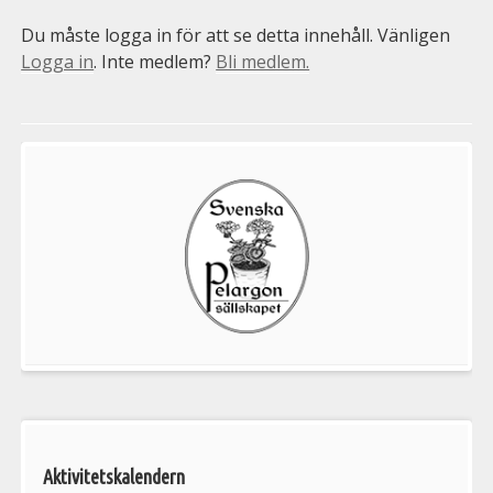
Du måste logga in för att se detta innehåll. Vänligen
Logga in
. Inte medlem?
Bli medlem.
Välkommen
till
Pelargonsällskapets
aktiviteter
Aktivitetskalendern