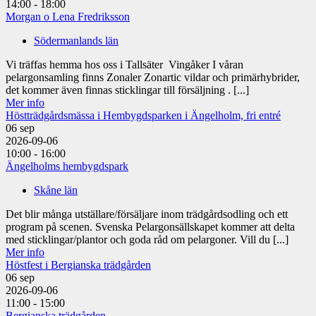
14:00 - 18:00
Morgan o Lena Fredriksson
Södermanlands län
Vi träffas hemma hos oss i Tallsäter Vingåker I våran
pelargonsamling finns Zonaler Zonartic vildar och primärhybrider,
det kommer även finnas sticklingar till försäljning . [...]
Mer info
Höstträdgårdsmässa i Hembygdsparken i Ängelholm, fri entré
06
sep
2026-09-06
10:00 - 16:00
Ängelholms hembygdspark
Skåne län
Det blir många utställare/försäljare inom trädgårdsodling och ett
program på scenen. Svenska Pelargonsällskapet kommer att delta
med sticklingar/plantor och goda råd om pelargoner. Vill du [...]
Mer info
Höstfest i Bergianska trädgården
06
sep
2026-09-06
11:00 - 15:00
Bergianska trädgården