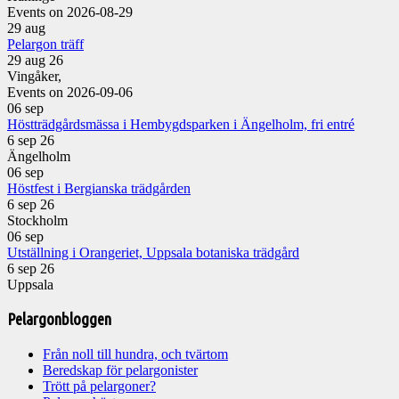
Events on 2026-08-29
29
aug
Pelargon träff
29 aug 26
Vingåker,
Events on 2026-09-06
06
sep
Höstträdgårdsmässa i Hembygdsparken i Ängelholm, fri entré
6 sep 26
Ängelholm
06
sep
Höstfest i Bergianska trädgården
6 sep 26
Stockholm
06
sep
Utställning i Orangeriet, Uppsala botaniska trädgård
6 sep 26
Uppsala
Pelargonbloggen
Från noll till hundra, och tvärtom
Beredskap för pelargonister
Trött på pelargoner?