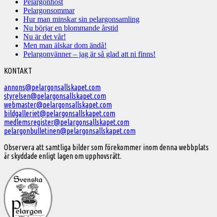
Pelargonhöst
Pelargonsommar
Hur man minskar sin pelargonsamling
Nu börjar en blommande årstid
Nu är det vår!
Men man älskar dom ändå!
Pelargonvänner – jag är så glad att ni finns!
Välkommen
KONTAKT
till
annons@pelargonsallskapet.com
styrelsen@pelargonsallskapet.com
Svenska
webmaster@pelargonsallskapet.com
Pelargonsällskapet
bildgalleriet@pelargonsallskapet.com
medlemsregister@pelargonsallskapet.com
pelargonbulletinen@pelargonsallskapet.com
Observera att samtliga bilder som förekommer inom denna webbplats
är skyddade enligt lagen om upphovsrätt.