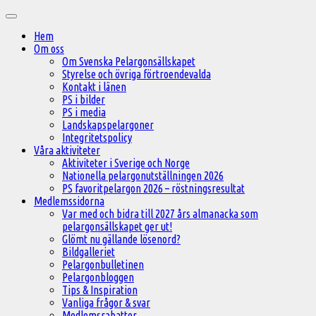
Hoppa
Huvudmeny
till
Hem
innehåll
Om oss
Om Svenska Pelargonsällskapet
Styrelse och övriga förtroendevalda
Kontakt i länen
PS i bilder
PS i media
Landskapspelargoner
Integritetspolicy
Våra aktiviteter
Aktiviteter i Sverige och Norge
Nationella pelargonutställningen 2026
PS favoritpelargon 2026 – röstningsresultat
Medlemssidorna
Var med och bidra till 2027 års almanacka som
pelargonsällskapet ger ut!
Glömt nu gällande lösenord?
Bildgalleriet
Pelargonbulletinen
Pelargonbloggen
Tips & Inspiration
Vanliga frågor & svar
Medlemsrabatter