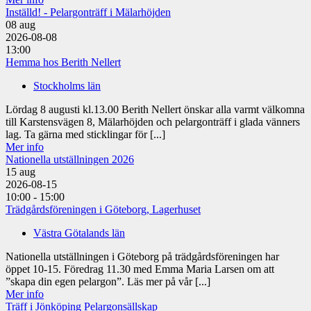
Inställd! - Pelargonträff i Mälarhöjden
08
aug
2026-08-08
13:00
Hemma hos Berith Nellert
Stockholms län
Lördag 8 augusti kl.13.00 Berith Nellert önskar alla varmt välkomna
till Karstensvägen 8, Mälarhöjden och pelargonträff i glada vänners
lag. Ta gärna med sticklingar för [...]
Mer info
Nationella utställningen 2026
15
aug
2026-08-15
10:00 - 15:00
Trädgårdsföreningen i Göteborg, Lagerhuset
Västra Götalands län
Nationella utställningen i Göteborg på trädgårdsföreningen har
öppet 10-15. Föredrag 11.30 med Emma Maria Larsen om att
”skapa din egen pelargon”. Läs mer på vår [...]
Mer info
Träff i Jönköping Pelargonsällskap