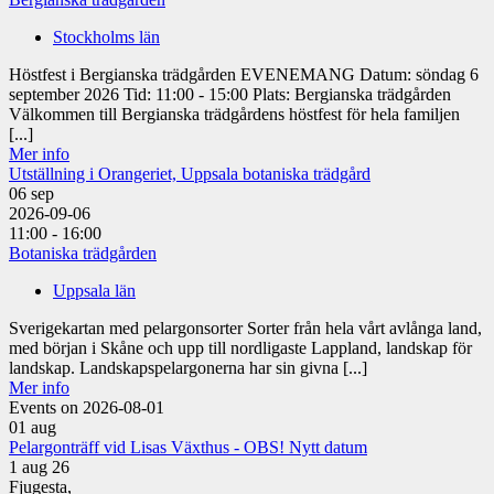
Stockholms län
Höstfest i Bergianska trädgården EVENEMANG Datum: söndag 6
september 2026 Tid: 11:00 - 15:00 Plats: Bergianska trädgården
Välkommen till Bergianska trädgårdens höstfest för hela familjen
[...]
Mer info
Utställning i Orangeriet, Uppsala botaniska trädgård
06
sep
2026-09-06
11:00 - 16:00
Botaniska trädgården
Uppsala län
Sverigekartan med pelargonsorter Sorter från hela vårt avlånga land,
med början i Skåne och upp till nordligaste Lappland, landskap för
landskap. Landskapspelargonerna har sin givna [...]
Mer info
Events on 2026-08-01
01
aug
Pelargonträff vid Lisas Växthus - OBS! Nytt datum
1 aug 26
Fjugesta,