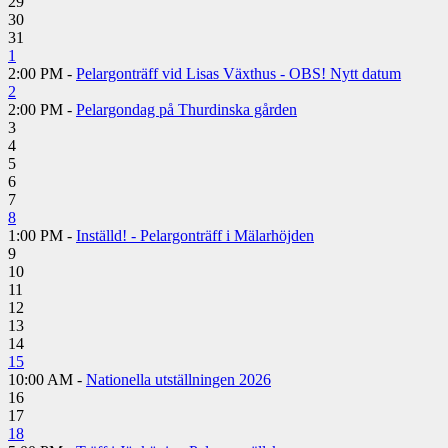
29
30
31
1
2:00 PM -
Pelargonträff vid Lisas Växthus - OBS! Nytt datum
2
2:00 PM -
Pelargondag på Thurdinska gården
3
4
5
6
7
8
1:00 PM -
Inställd! - Pelargonträff i Mälarhöjden
9
10
11
12
13
14
15
10:00 AM -
Nationella utställningen 2026
16
17
18