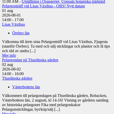
11:00 AM -
Utställning i Orangeriet, Uppsala botaniska trädgård
Pelargonträff vid Lisas Växthus - OBS! Nytt datum
01
aug
2026-08-01
14:00 - 17:00
Lisas Växthus
Örebro län
Välkomna till årets sista Pelargonträff vid Lisas Växthus, Fjugesta
(utanför Örebro). Ta med och sälj sticklingar och plantor och få tips
och råd av andra [...]
Mer info
Pelargondag på Thurdinska gården
02
aug
2026-08-02
14:00 - 16:00
Thurdinska gården
Västerbottens län
Välkommen till pelargondagen på Thurdinska gården, Bobacken,
Västerbottens län, 2 augusti, kl 14-16! Visning av gårdens samling
av historiska pelargoner Fika med pelargonkakor
Pelargonsticklingar, byt/köp/sälj [...]
Mer info