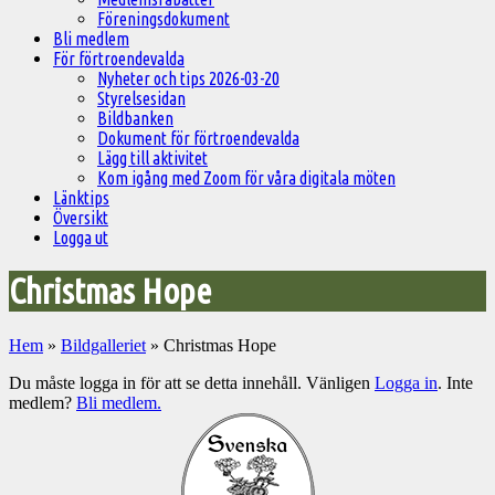
Föreningsdokument
Bli medlem
För förtroendevalda
Nyheter och tips 2026-03-20
Styrelsesidan
Bildbanken
Dokument för förtroendevalda
Lägg till aktivitet
Kom igång med Zoom för våra digitala möten
Länktips
Översikt
Logga ut
Christmas Hope
Hem
»
Bildgalleriet
»
Christmas Hope
Du måste logga in för att se detta innehåll. Vänligen
Logga in
. Inte
medlem?
Bli medlem.
Välkommen
till
Pelargonsällskapets