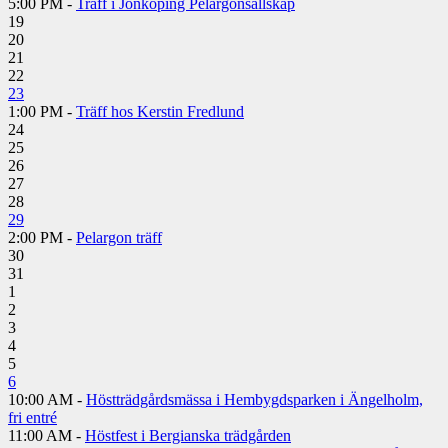
5:00 PM -
Träff i Jönköping Pelargonsällskap
19
20
21
22
23
1:00 PM -
Träff hos Kerstin Fredlund
24
25
26
27
28
29
2:00 PM -
Pelargon träff
30
31
1
2
3
4
5
6
10:00 AM -
Höstträdgårdsmässa i Hembygdsparken i Ängelholm,
fri entré
11:00 AM -
Höstfest i Bergianska trädgården