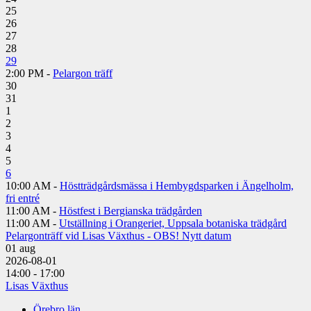
25
26
27
28
29
2:00 PM -
Pelargon träff
30
31
1
2
3
4
5
6
10:00 AM -
Höstträdgårdsmässa i Hembygdsparken i Ängelholm,
fri entré
11:00 AM -
Höstfest i Bergianska trädgården
11:00 AM -
Utställning i Orangeriet, Uppsala botaniska trädgård
Pelargonträff vid Lisas Växthus - OBS! Nytt datum
01
aug
2026-08-01
14:00 - 17:00
Lisas Växthus
Örebro län