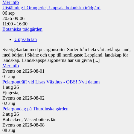
Mer info
Utställning i Orangeriet, Uppsala botaniska trädgård
06
sep
2026-09-06
11:00 - 16:00
Botaniska trädgården
Uppsala län
Sverigekartan med pelargonsorter Sorter från hela vårt avlånga land,
med början i Skåne och upp till nordligaste Lappland, landskap för
landskap. Landskapspelargonerna har sin givna [...]
Mer info
Events on 2026-08-01
01
aug
Pelargonträff vid Lisas Växthus - OBS! Nytt datum
1 aug 26
Fjugesta,
Events on 2026-08-02
02
aug
Pelargondag på Thurdinska gården
2 aug 26
Bobacken, Västerbottens län
Events on 2026-08-08
08
aug