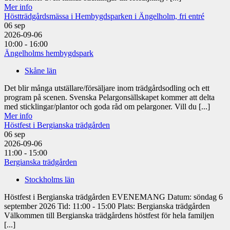
Mer info
Höstträdgårdsmässa i Hembygdsparken i Ängelholm, fri entré
06
sep
2026-09-06
10:00 - 16:00
Ängelholms hembygdspark
Skåne län
Det blir många utställare/försäljare inom trädgårdsodling och ett
program på scenen. Svenska Pelargonsällskapet kommer att delta
med sticklingar/plantor och goda råd om pelargoner. Vill du [...]
Mer info
Höstfest i Bergianska trädgården
06
sep
2026-09-06
11:00 - 15:00
Bergianska trädgården
Stockholms län
Höstfest i Bergianska trädgården EVENEMANG Datum: söndag 6
september 2026 Tid: 11:00 - 15:00 Plats: Bergianska trädgården
Välkommen till Bergianska trädgårdens höstfest för hela familjen
[...]