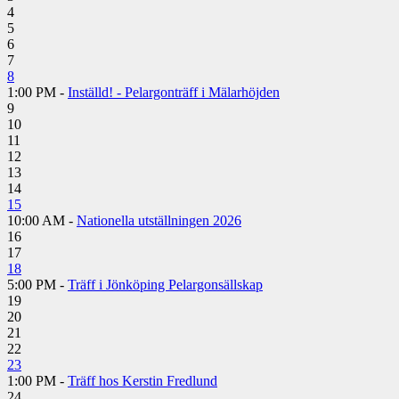
4
5
6
7
8
1:00 PM -
Inställd! - Pelargonträff i Mälarhöjden
9
10
11
12
13
14
15
10:00 AM -
Nationella utställningen 2026
16
17
18
5:00 PM -
Träff i Jönköping Pelargonsällskap
19
20
21
22
23
1:00 PM -
Träff hos Kerstin Fredlund
24