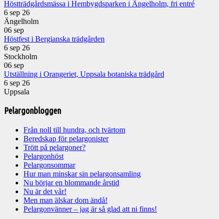
Höstträdgårdsmässa i Hembygdsparken i Ängelholm, fri entré
6 sep 26
Ängelholm
06
sep
Höstfest i Bergianska trädgården
6 sep 26
Stockholm
06
sep
Utställning i Orangeriet, Uppsala botaniska trädgård
6 sep 26
Uppsala
Pelargonbloggen
Från noll till hundra, och tvärtom
Beredskap för pelargonister
Trött på pelargoner?
Pelargonhöst
Pelargonsommar
Hur man minskar sin pelargonsamling
Nu börjar en blommande årstid
Nu är det vår!
Men man älskar dom ändå!
Pelargonvänner – jag är så glad att ni finns!