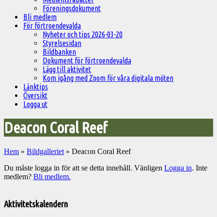
Föreningsdokument
Bli medlem
För förtroendevalda
Nyheter och tips 2026-03-20
Styrelsesidan
Bildbanken
Dokument för förtroendevalda
Lägg till aktivitet
Kom igång med Zoom för våra digitala möten
Länktips
Översikt
Logga ut
Deacon Coral Reef
Hem
»
Bildgalleriet
»
Deacon Coral Reef
Du måste logga in för att se detta innehåll. Vänligen
Logga in
. Inte
medlem?
Bli medlem.
Välkommen
till
Aktivitetskalendern
Pelargonsällskapets