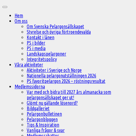
Hoppa
Huvudmeny
till
Hem
innehåll
Om oss
Om Svenska Pelargonsällskapet
Styrelse och övriga förtroendevalda
Kontakt i länen
PS i bilder
PS i media
Landskapspelargoner
Integritetspolicy
Våra aktiviteter
Aktiviteter i Sverige och Norge
Nationella pelargonutställningen 2026
PS favoritpelargon 2026 – röstningsresultat
Medlemssidorna
Var med och bidra till 2027 års almanacka som
pelargonsällskapet ger ut!
Glömt nu gällande lösenord?
Bildgalleriet
Pelargonbulletinen
Pelargonbloggen
Tips & Inspiration
Vanliga frågor & svar
Medlemsrabatter