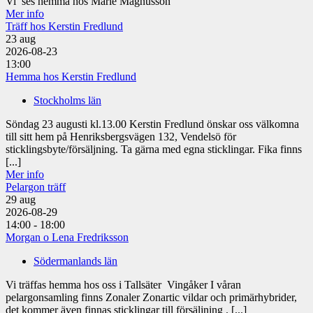
Vi ses hemma hos Marie Magnusson
Mer info
Träff hos Kerstin Fredlund
23
aug
2026-08-23
13:00
Hemma hos Kerstin Fredlund
Stockholms län
Söndag 23 augusti kl.13.00 Kerstin Fredlund önskar oss välkomna
till sitt hem på Henriksbergsvägen 132, Vendelsö för
sticklingsbyte/försäljning. Ta gärna med egna sticklingar. Fika finns
[...]
Mer info
Pelargon träff
29
aug
2026-08-29
14:00 - 18:00
Morgan o Lena Fredriksson
Södermanlands län
Vi träffas hemma hos oss i Tallsäter Vingåker I våran
pelargonsamling finns Zonaler Zonartic vildar och primärhybrider,
det kommer även finnas sticklingar till försäljning . [...]