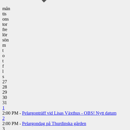
mån
tis
ons
tor
fre
lör
sön
m
t
o
t
f
l
s
27
28
29
30
31
1
2:00 PM -
Pelargonträff vid Lisas Växthus - OBS! Nytt datum
2
2:00 PM -
Pelargondag på Thurdinska gården
3