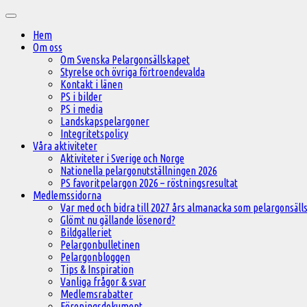
Hoppa
Huvudmeny
till
Hem
innehåll
Om oss
Om Svenska Pelargonsällskapet
Styrelse och övriga förtroendevalda
Kontakt i länen
PS i bilder
PS i media
Landskapspelargoner
Integritetspolicy
Våra aktiviteter
Aktiviteter i Sverige och Norge
Nationella pelargonutställningen 2026
PS favoritpelargon 2026 – röstningsresultat
Medlemssidorna
Var med och bidra till 2027 års almanacka som pelargonsälls
Glömt nu gällande lösenord?
Bildgalleriet
Pelargonbulletinen
Pelargonbloggen
Tips & Inspiration
Vanliga frågor & svar
Medlemsrabatter
Föreningsdokument