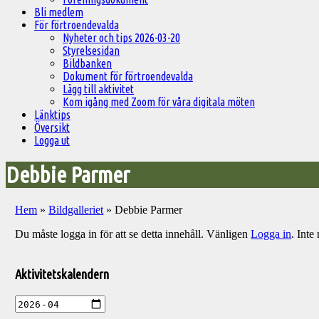
Bli medlem
För förtroendevalda
Nyheter och tips 2026-03-20
Styrelsesidan
Bildbanken
Dokument för förtroendevalda
Lägg till aktivitet
Kom igång med Zoom för våra digitala möten
Länktips
Översikt
Logga ut
Debbie Parmer
Hem
»
Bildgalleriet
»
Debbie Parmer
Du måste logga in för att se detta innehåll. Vänligen
Logga in
. Int
Välkommen
till
Aktivitetskalendern
Pelargonsällskapets
aktiviteter