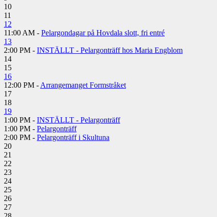
10
11
12
11:00 AM -
Pelargondagar på Hovdala slott, fri entré
13
2:00 PM -
INSTÄLLT - Pelargonträff hos Maria Engblom
14
15
16
12:00 PM -
Arrangemanget Formstråket
17
18
19
1:00 PM -
INSTÄLLT - Pelargonträff
1:00 PM -
Pelargonträff
2:00 PM -
Pelargonträff i Skultuna
20
21
22
23
24
25
26
27
28