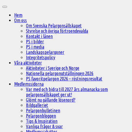
Hoppa
Huvudmeny
till
Hem
innehåll
Om oss
Om Svenska Pelargonsällskapet
Styrelse och övriga förtroendevalda
Kontakt i länen
PS i bilder
PS i media
Landskapspelargoner
Integritetspolicy
Våra aktiviteter
Aktiviteter i Sverige och Norge
Nationella pelargonutställningen 2026
PS favoritpelargon 2026 – röstningsresultat
Medlemssidorna
Var med och bidra till 2027 års almanacka som
pelargonsällskapet ger ut!
Glömt nu gällande lösenord?
Bildgalleriet
Pelargonbulletinen
Pelargonbloggen
Tips & Inspiration
Vanliga frågor & svar
Medlemsrabatter