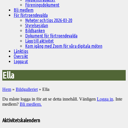
Föreningsdokument
Bli medlem
För förtroendevalda
Nyheter och tips 2026-03-20
Styrelsesidan
Bildbanken
Dokument för förtroendevalda
Lägg till aktivitet
Kom igång med Zoom för våra digitala möten
Länktips
Översikt
Logga ut
Ella
Hem
»
Bildgalleriet
»
Ella
Du måste logga in för att se detta innehåll. Vänligen
Logga in
. Inte
medlem?
Bli medlem.
Välkommen
till
Aktivitetskalendern
Pelargonsällskapets