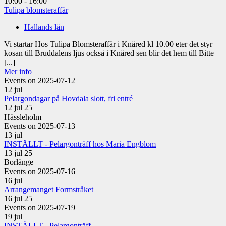
10:00 - 16:00
Tulipa blomsteraffär
Hallands län
Vi startar Hos Tulipa Blomsteraffär i Knäred kl 10.00 eter det styr
kosan till Bruddalens ljus också i Knäred sen blir det hem till Bitte
[...]
Mer info
Events on 2025-07-12
12
jul
Pelargondagar på Hovdala slott, fri entré
12 jul 25
Hässleholm
Events on 2025-07-13
13
jul
INSTÄLLT - Pelargonträff hos Maria Engblom
13 jul 25
Borlänge
Events on 2025-07-16
16
jul
Arrangemanget Formstråket
16 jul 25
Events on 2025-07-19
19
jul
INSTÄLLT - Pelargonträff