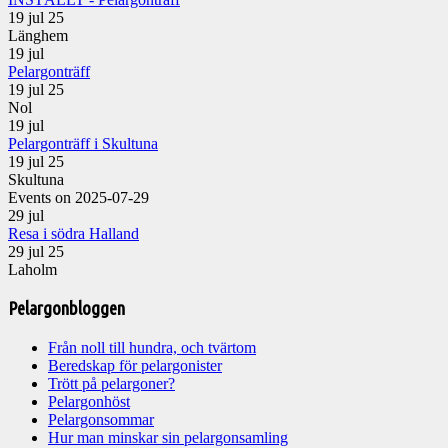
19 jul 25
Länghem
19
jul
Pelargonträff
19 jul 25
Nol
19
jul
Pelargonträff i Skultuna
19 jul 25
Skultuna
Events on 2025-07-29
29
jul
Resa i södra Halland
29 jul 25
Laholm
Pelargonbloggen
Från noll till hundra, och tvärtom
Beredskap för pelargonister
Trött på pelargoner?
Pelargonhöst
Pelargonsommar
Hur man minskar sin pelargonsamling