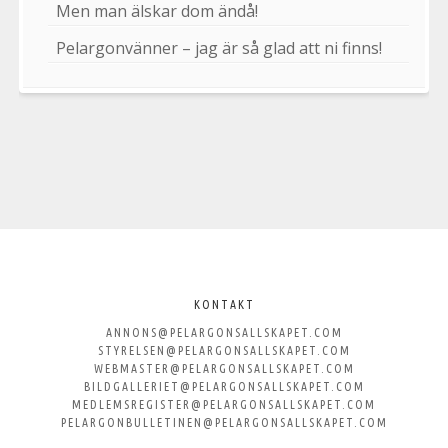
Men man älskar dom ändå!
Pelargonvänner – jag är så glad att ni finns!
Välkommen
till
KONTAKT
ANNONS@PELARGONSALLSKAPET.COM
Svenska
STYRELSEN@PELARGONSALLSKAPET.COM
WEBMASTER@PELARGONSALLSKAPET.COM
Pelargonsällskapet
BILDGALLERIET@PELARGONSALLSKAPET.COM
MEDLEMSREGISTER@PELARGONSALLSKAPET.COM
PELARGONBULLETINEN@PELARGONSALLSKAPET.COM