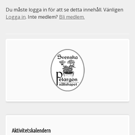
Du måste logga in för att se detta innehåll. Vänligen
Logga in
. Inte medlem?
Bli medlem.
Välkommen
till
Pelargonsällskapets
aktiviteter
Aktivitetskalendern