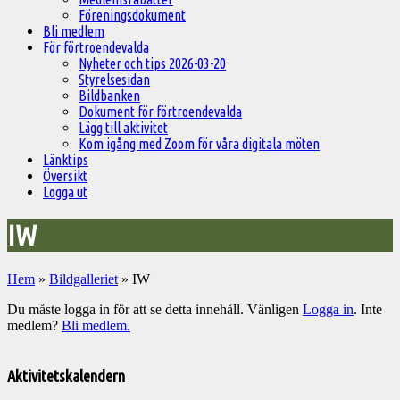
Föreningsdokument
Bli medlem
För förtroendevalda
Nyheter och tips 2026-03-20
Styrelsesidan
Bildbanken
Dokument för förtroendevalda
Lägg till aktivitet
Kom igång med Zoom för våra digitala möten
Länktips
Översikt
Logga ut
IW
Hem
»
Bildgalleriet
»
IW
Du måste logga in för att se detta innehåll. Vänligen
Logga in
. Inte
medlem?
Bli medlem.
Välkommen
till
Aktivitetskalendern
Pelargonsällskapets