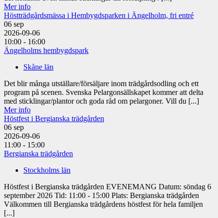
Mer info
Höstträdgårdsmässa i Hembygdsparken i Ängelholm, fri entré
06
sep
2026-09-06
10:00 - 16:00
Ängelholms hembygdspark
Skåne län
Det blir många utställare/försäljare inom trädgårdsodling och ett
program på scenen. Svenska Pelargonsällskapet kommer att delta
med sticklingar/plantor och goda råd om pelargoner. Vill du [...]
Mer info
Höstfest i Bergianska trädgården
06
sep
2026-09-06
11:00 - 15:00
Bergianska trädgården
Stockholms län
Höstfest i Bergianska trädgården EVENEMANG Datum: söndag 6
september 2026 Tid: 11:00 - 15:00 Plats: Bergianska trädgården
Välkommen till Bergianska trädgårdens höstfest för hela familjen
[...]