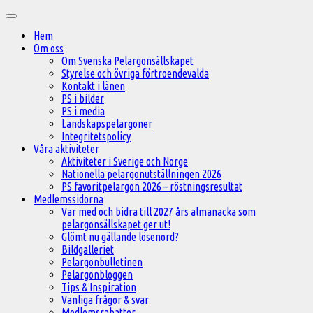
Hoppa
Huvudmeny
till
Hem
innehåll
Om oss
Om Svenska Pelargonsällskapet
Styrelse och övriga förtroendevalda
Kontakt i länen
PS i bilder
PS i media
Landskapspelargoner
Integritetspolicy
Våra aktiviteter
Aktiviteter i Sverige och Norge
Nationella pelargonutställningen 2026
PS favoritpelargon 2026 – röstningsresultat
Medlemssidorna
Var med och bidra till 2027 års almanacka som
pelargonsällskapet ger ut!
Glömt nu gällande lösenord?
Bildgalleriet
Pelargonbulletinen
Pelargonbloggen
Tips & Inspiration
Vanliga frågor & svar
Medlemsrabatter