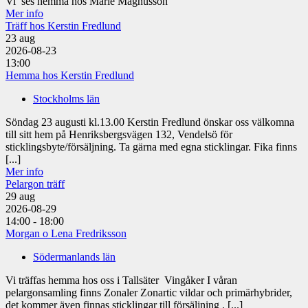
Vi ses hemma hos Marie Magnusson
Mer info
Träff hos Kerstin Fredlund
23
aug
2026-08-23
13:00
Hemma hos Kerstin Fredlund
Stockholms län
Söndag 23 augusti kl.13.00 Kerstin Fredlund önskar oss välkomna
till sitt hem på Henriksbergsvägen 132, Vendelsö för
sticklingsbyte/försäljning. Ta gärna med egna sticklingar. Fika finns
[...]
Mer info
Pelargon träff
29
aug
2026-08-29
14:00 - 18:00
Morgan o Lena Fredriksson
Södermanlands län
Vi träffas hemma hos oss i Tallsäter Vingåker I våran
pelargonsamling finns Zonaler Zonartic vildar och primärhybrider,
det kommer även finnas sticklingar till försäljning . [...]