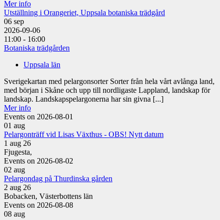
Mer info
Utställning i Orangeriet, Uppsala botaniska trädgård
06
sep
2026-09-06
11:00 - 16:00
Botaniska trädgården
Uppsala län
Sverigekartan med pelargonsorter Sorter från hela vårt avlånga land,
med början i Skåne och upp till nordligaste Lappland, landskap för
landskap. Landskapspelargonerna har sin givna [...]
Mer info
Events on 2026-08-01
01
aug
Pelargonträff vid Lisas Växthus - OBS! Nytt datum
1 aug 26
Fjugesta,
Events on 2026-08-02
02
aug
Pelargondag på Thurdinska gården
2 aug 26
Bobacken, Västerbottens län
Events on 2026-08-08
08
aug