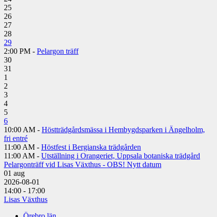
25
26
27
28
29
2:00 PM -
Pelargon träff
30
31
1
2
3
4
5
6
10:00 AM -
Höstträdgårdsmässa i Hembygdsparken i Ängelholm,
fri entré
11:00 AM -
Höstfest i Bergianska trädgården
11:00 AM -
Utställning i Orangeriet, Uppsala botaniska trädgård
Pelargonträff vid Lisas Växthus - OBS! Nytt datum
01
aug
2026-08-01
14:00 - 17:00
Lisas Växthus
Örebro län