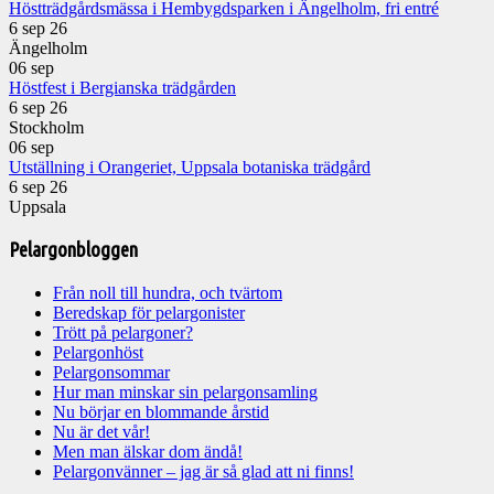
Höstträdgårdsmässa i Hembygdsparken i Ängelholm, fri entré
6 sep 26
Ängelholm
06
sep
Höstfest i Bergianska trädgården
6 sep 26
Stockholm
06
sep
Utställning i Orangeriet, Uppsala botaniska trädgård
6 sep 26
Uppsala
Pelargonbloggen
Från noll till hundra, och tvärtom
Beredskap för pelargonister
Trött på pelargoner?
Pelargonhöst
Pelargonsommar
Hur man minskar sin pelargonsamling
Nu börjar en blommande årstid
Nu är det vår!
Men man älskar dom ändå!
Pelargonvänner – jag är så glad att ni finns!