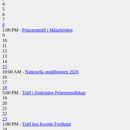
4
5
6
7
8
1:00 PM -
Pelargonträff i Mälarhöjden
9
10
11
12
13
14
15
10:00 AM -
Nationella utställningen 2026
16
17
18
5:00 PM -
Träff i Jönköping Pelargonsällskap
19
20
21
22
23
1:00 PM -
Träff hos Kerstin Fredlund
24