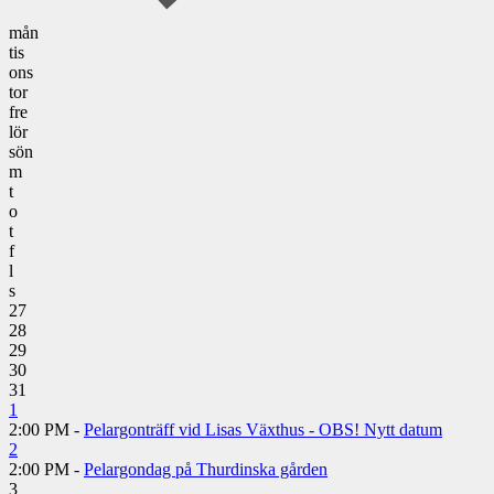
mån
tis
ons
tor
fre
lör
sön
m
t
o
t
f
l
s
27
28
29
30
31
1
2:00 PM -
Pelargonträff vid Lisas Växthus - OBS! Nytt datum
2
2:00 PM -
Pelargondag på Thurdinska gården
3