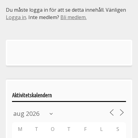
Du måste logga in för att se detta innehåll. Vänligen
Logga in
. Inte medlem?
Bli medlem.
Välkommen
till
Pelargonsällskapets
aktiviteter
Aktivitetskalendern
M
T
O
T
F
L
S