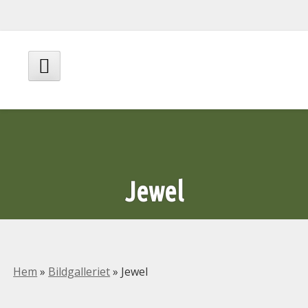
Hoppa
till
innehåll
Huvudmeny
Jewel
Hem
»
Bildgalleriet
»
Jewel