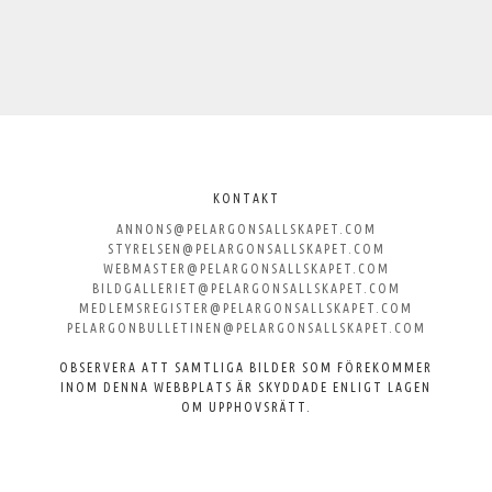
Välkommen
till
KONTAKT
ANNONS@PELARGONSALLSKAPET.COM
Svenska
STYRELSEN@PELARGONSALLSKAPET.COM
WEBMASTER@PELARGONSALLSKAPET.COM
Pelargonsällskapet
BILDGALLERIET@PELARGONSALLSKAPET.COM
MEDLEMSREGISTER@PELARGONSALLSKAPET.COM
PELARGONBULLETINEN@PELARGONSALLSKAPET.COM
OBSERVERA ATT SAMTLIGA BILDER SOM FÖREKOMMER
INOM DENNA WEBBPLATS ÄR SKYDDADE ENLIGT LAGEN
OM UPPHOVSRÄTT.