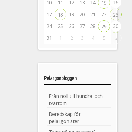
10
11
12
13
14
16
15
17
19
20
21
22
18
23
24
25
26
27
28
30
29
31
1
2
3
4
5
6
Pelargonbloggen
Från noll till hundra, och
tvärtom
Beredskap för
pelargonister