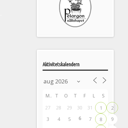
Pelargonsällskapets
aktiviteter
Aktivitetskalendern
M
T
O
T
F
L
S
27
28
29
30
31
1
2
6
3
4
5
7
9
8