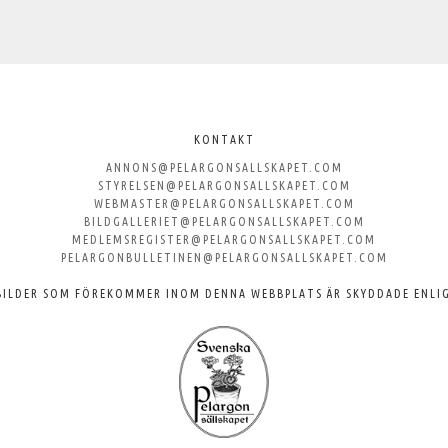
KONTAKT
ANNONS@PELARGONSALLSKAPET.COM
STYRELSEN@PELARGONSALLSKAPET.COM
WEBMASTER@PELARGONSALLSKAPET.COM
BILDGALLERIET@PELARGONSALLSKAPET.COM
MEDLEMSREGISTER@PELARGONSALLSKAPET.COM
PELARGONBULLETINEN@PELARGONSALLSKAPET.COM
BILDER SOM FÖREKOMMER INOM DENNA WEBBPLATS ÄR SKYDDADE ENLI