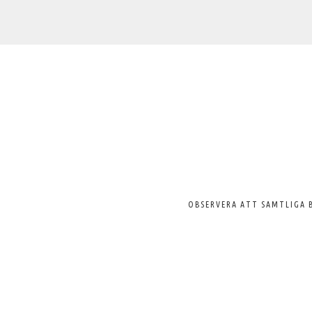
Välkommen
till
Svenska
Pelargonsällskapet
OBSERVERA ATT SAMTLIGA 