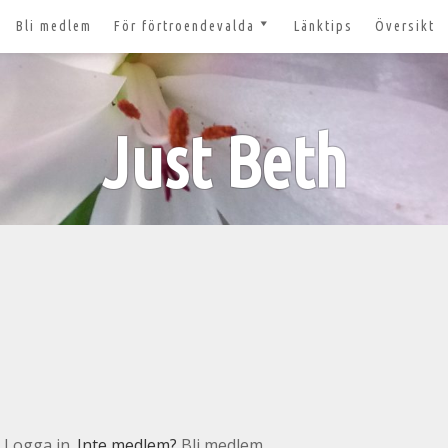
Bli medlem
För förtroendevalda
Länktips
Översikt
till 2027
Nyheter och tips 2026-03-20
m
Styrelsesidan
t ger ut!
Just Beth
Bildbanken
 lösenord?
Dokument för
förtroendevalda
n
Lägg till aktivitet
Kom igång med Zoom för
n
våra digitala möten
svar
nt
n
Logga in
. Inte medlem?
Bli medlem.