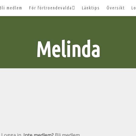
Bli medlem
För förtroendevalda
Länktips
Översikt
Lo
ill 2027
Nyheter och tips 2026-03-20
Styrelsesidan
ger ut!
Melinda
Bildbanken
lösenord?
Dokument för
förtroendevalda
Lägg till aktivitet
Kom igång med Zoom för
våra digitala möten
ar
n
Logga in
. Inte medlem?
Bli medlem.