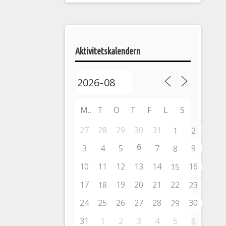
Pelargonsällskapets
aktiviteter
Aktivitetskalendern
M
T
O
T
F
L
S
27
28
29
30
31
1
2
6
3
4
5
7
9
8
10
11
12
13
14
16
15
17
19
20
21
22
18
23
24
25
26
27
28
30
29
31
1
2
3
4
5
6