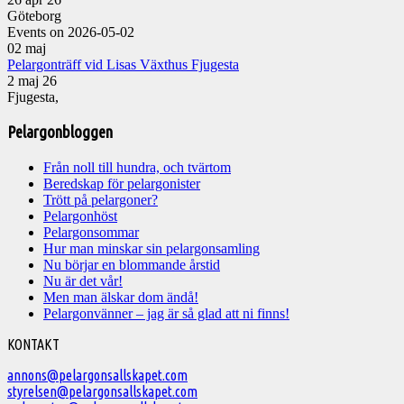
Göteborg
Events on 2026-05-02
02
maj
Pelargonträff vid Lisas Växthus Fjugesta
2 maj 26
Fjugesta,
Pelargonbloggen
Från noll till hundra, och tvärtom
Beredskap för pelargonister
Trött på pelargoner?
Pelargonhöst
Pelargonsommar
Hur man minskar sin pelargonsamling
Nu börjar en blommande årstid
Nu är det vår!
Men man älskar dom ändå!
Pelargonvänner – jag är så glad att ni finns!
Välkommen
KONTAKT
till
annons@pelargonsallskapet.com
styrelsen@pelargonsallskapet.com
Svenska