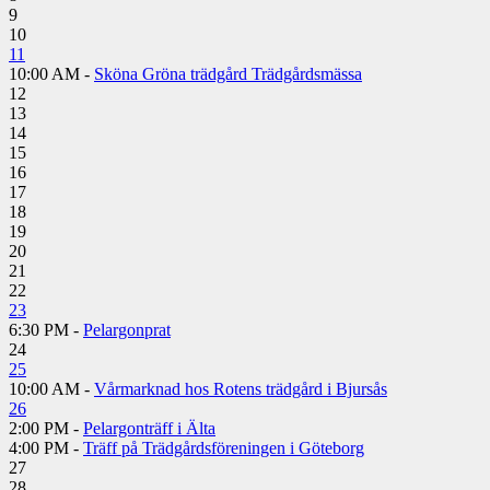
9
10
11
10:00 AM -
Sköna Gröna trädgård Trädgårdsmässa
12
13
14
15
16
17
18
19
20
21
22
23
6:30 PM -
Pelargonprat
24
25
10:00 AM -
Vårmarknad hos Rotens trädgård i Bjursås
26
2:00 PM -
Pelargonträff i Älta
4:00 PM -
Träff på Trädgårdsföreningen i Göteborg
27
28