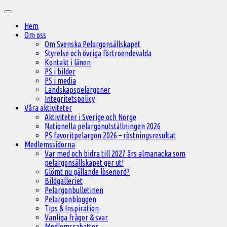
Hoppa
Huvudmeny
till
Hem
innehåll
Om oss
Om Svenska Pelargonsällskapet
Styrelse och övriga förtroendevalda
Kontakt i länen
PS i bilder
PS i media
Landskapspelargoner
Integritetspolicy
Våra aktiviteter
Aktiviteter i Sverige och Norge
Nationella pelargonutställningen 2026
PS favoritpelargon 2026 – röstningsresultat
Medlemssidorna
Var med och bidra till 2027 års almanacka som
pelargonsällskapet ger ut!
Glömt nu gällande lösenord?
Bildgalleriet
Pelargonbulletinen
Pelargonbloggen
Tips & Inspiration
Vanliga frågor & svar
Medlemsrabatter