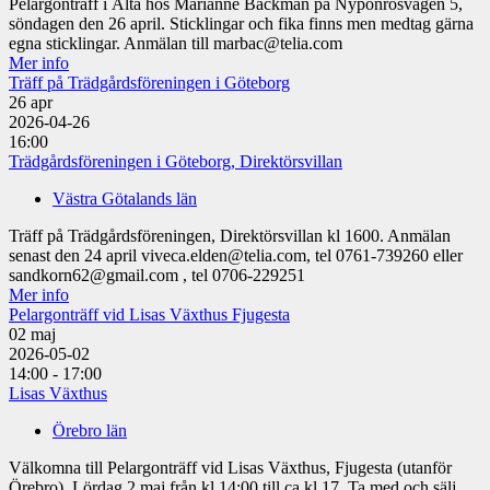
Pelargonträff i Älta hos Marianne Bäckman på Nyponrosvägen 5,
söndagen den 26 april. Sticklingar och fika finns men medtag gärna
egna sticklingar. Anmälan till marbac@telia.com
Mer info
Träff på Trädgårdsföreningen i Göteborg
26
apr
2026-04-26
16:00
Trädgårdsföreningen i Göteborg, Direktörsvillan
Västra Götalands län
Träff på Trädgårdsföreningen, Direktörsvillan kl 1600. Anmälan
senast den 24 april viveca.elden@telia.com, tel 0761-739260 eller
sandkorn62@gmail.com , tel 0706-229251
Mer info
Pelargonträff vid Lisas Växthus Fjugesta
02
maj
2026-05-02
14:00 - 17:00
Lisas Växthus
Örebro län
Välkomna till Pelargonträff vid Lisas Växthus, Fjugesta (utanför
Örebro). Lördag 2 maj från kl 14:00 till ca kl 17. Ta med och sälj