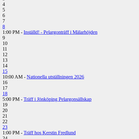
4
5
6
7
8
1:00 PM -
Inställd! - Pelargonträff i Mälarhöjden
9
10
11
12
13
14
15
10:00 AM -
Nationella utställningen 2026
16
17
18
5:00 PM -
Träff i Jönköping Pelargonsällskap
19
20
21
22
23
1:00 PM -
Träff hos Kerstin Fredlund
24