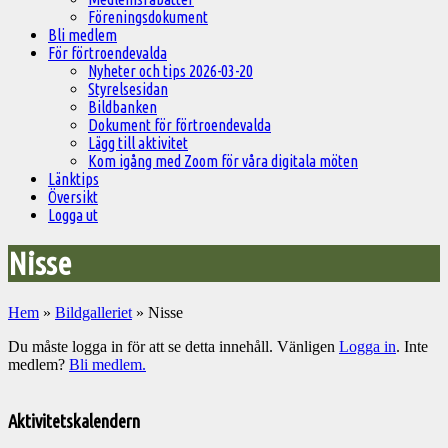
Föreningsdokument
Bli medlem
För förtroendevalda
Nyheter och tips 2026-03-20
Styrelsesidan
Bildbanken
Dokument för förtroendevalda
Lägg till aktivitet
Kom igång med Zoom för våra digitala möten
Länktips
Översikt
Logga ut
Nisse
Hem
»
Bildgalleriet
»
Nisse
Du måste logga in för att se detta innehåll. Vänligen
Logga in
. Inte
medlem?
Bli medlem.
Välkommen
till
Aktivitetskalendern
Pelargonsällskapets