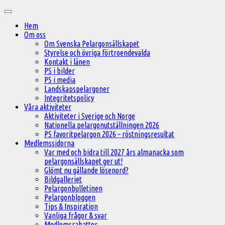
Hoppa
Huvudmeny
till
Hem
innehåll
Om oss
Om Svenska Pelargonsällskapet
Styrelse och övriga förtroendevalda
Kontakt i länen
PS i bilder
PS i media
Landskapspelargoner
Integritetspolicy
Våra aktiviteter
Aktiviteter i Sverige och Norge
Nationella pelargonutställningen 2026
PS favoritpelargon 2026 – röstningsresultat
Medlemssidorna
Var med och bidra till 2027 års almanacka som
pelargonsällskapet ger ut!
Glömt nu gällande lösenord?
Bildgalleriet
Pelargonbulletinen
Pelargonbloggen
Tips & Inspiration
Vanliga frågor & svar
Medlemsrabatter