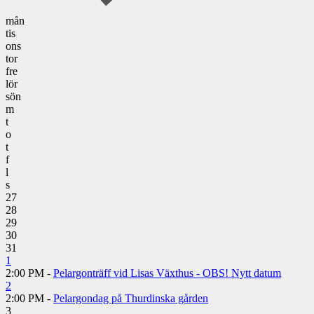
mån
tis
ons
tor
fre
lör
sön
m
t
o
t
f
l
s
27
28
29
30
31
1
2:00 PM -
Pelargonträff vid Lisas Växthus - OBS! Nytt datum
2
2:00 PM -
Pelargondag på Thurdinska gården
3