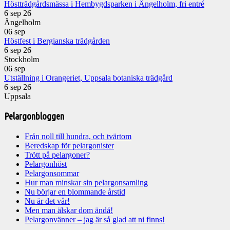
Höstträdgårdsmässa i Hembygdsparken i Ängelholm, fri entré
6 sep 26
Ängelholm
06
sep
Höstfest i Bergianska trädgården
6 sep 26
Stockholm
06
sep
Utställning i Orangeriet, Uppsala botaniska trädgård
6 sep 26
Uppsala
Pelargonbloggen
Från noll till hundra, och tvärtom
Beredskap för pelargonister
Trött på pelargoner?
Pelargonhöst
Pelargonsommar
Hur man minskar sin pelargonsamling
Nu börjar en blommande årstid
Nu är det vår!
Men man älskar dom ändå!
Pelargonvänner – jag är så glad att ni finns!