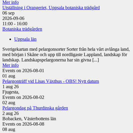
Mer info
Utställning i Orangeriet, Uppsala botaniska trädgård
06
sep
2026-09-06
11:00 - 16:00
Botaniska trädgården
Uppsala län
Sverigekartan med pelargonsorter Sorter från hela vårt avlånga land,
med början i Skåne och upp till nordligaste Lappland, landskap för
landskap. Landskapspelargonerna har sin givna [...]
Mer info
Events on 2026-08-01
01
aug
Pelargonträff vid Lisas Växthus - OBS! Nytt datum
1 aug 26
Fjugesta,
Events on 2026-08-02
02
aug
Pelargondag på Thurdinska gården
2 aug 26
Bobacken, Västerbottens län
Events on 2026-08-08
08
aug