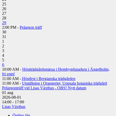
25
26
27
28
29
2:00 PM -
Pelargon träff
30
31
1
2
3
4
5
6
10:00 AM -
Höstträdgårdsmässa i Hembygdsparken i Ängelholm,
fri entré
11:00 AM -
Höstfest i Bergianska trädgården
11:00 AM -
Utställning i Orangeriet, Uppsala botaniska trädgård
Pelargonträff vid Lisas Växthus - OBS! Nytt datum
01
aug
2026-08-01
14:00 - 17:00
Lisas Växthus
Örebro län