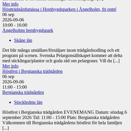
Mer info
Höstträdgårdsmässa i Hembygdsparken i Ängelholm, fri entré
06
sep
2026-09-06
10:00 - 16:00
Ängelholms hembygdspark
Skåne län
Det blir många utställare/försäljare inom trädgårdsodling och ett
program på scenen. Svenska Pelargonsällskapet kommer att delta
med sticklingar/plantor och goda råd om pelargoner. Vill du [...]
Mer info
Höstfest i Bergianska trädgården
06
sep
2026-09-06
11:00 - 15:00
Bergianska trädgården
Stockholms län
Höstfest i Bergianska trädgården EVENEMANG Datum: söndag 6
september 2026 Tid: 11:00 - 15:00 Plats: Bergianska trädgården
Välkommen till Bergianska trädgårdens höstfest för hela familjen
[...]