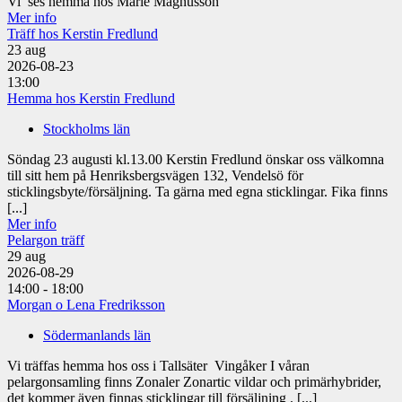
Vi ses hemma hos Marie Magnusson
Mer info
Träff hos Kerstin Fredlund
23
aug
2026-08-23
13:00
Hemma hos Kerstin Fredlund
Stockholms län
Söndag 23 augusti kl.13.00 Kerstin Fredlund önskar oss välkomna
till sitt hem på Henriksbergsvägen 132, Vendelsö för
sticklingsbyte/försäljning. Ta gärna med egna sticklingar. Fika finns
[...]
Mer info
Pelargon träff
29
aug
2026-08-29
14:00 - 18:00
Morgan o Lena Fredriksson
Södermanlands län
Vi träffas hemma hos oss i Tallsäter Vingåker I våran
pelargonsamling finns Zonaler Zonartic vildar och primärhybrider,
det kommer även finnas sticklingar till försäljning . [...]