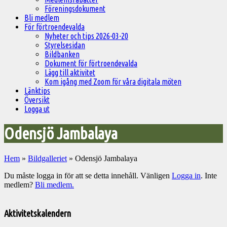
Föreningsdokument
Bli medlem
För förtroendevalda
Nyheter och tips 2026-03-20
Styrelsesidan
Bildbanken
Dokument för förtroendevalda
Lägg till aktivitet
Kom igång med Zoom för våra digitala möten
Länktips
Översikt
Logga ut
Odensjö Jambalaya
Hem
»
Bildgalleriet
»
Odensjö Jambalaya
Du måste logga in för att se detta innehåll. Vänligen
Logga in
. Inte
medlem?
Bli medlem.
Välkommen
till
Aktivitetskalendern
Pelargonsällskapets