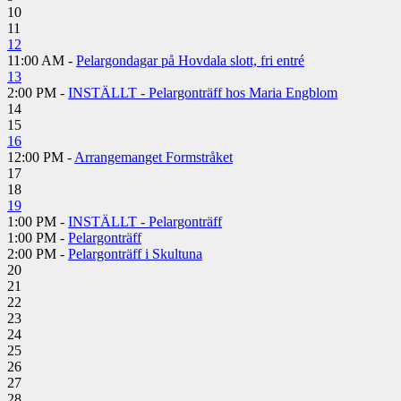
10
11
12
11:00 AM -
Pelargondagar på Hovdala slott, fri entré
13
2:00 PM -
INSTÄLLT - Pelargonträff hos Maria Engblom
14
15
16
12:00 PM -
Arrangemanget Formstråket
17
18
19
1:00 PM -
INSTÄLLT - Pelargonträff
1:00 PM -
Pelargonträff
2:00 PM -
Pelargonträff i Skultuna
20
21
22
23
24
25
26
27
28