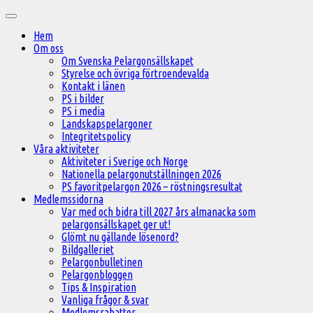
Hoppa
Huvudmeny
till
Hem
innehåll
Om oss
Om Svenska Pelargonsällskapet
Styrelse och övriga förtroendevalda
Kontakt i länen
PS i bilder
PS i media
Landskapspelargoner
Integritetspolicy
Våra aktiviteter
Aktiviteter i Sverige och Norge
Nationella pelargonutställningen 2026
PS favoritpelargon 2026 – röstningsresultat
Medlemssidorna
Var med och bidra till 2027 års almanacka som
pelargonsällskapet ger ut!
Glömt nu gällande lösenord?
Bildgalleriet
Pelargonbulletinen
Pelargonbloggen
Tips & Inspiration
Vanliga frågor & svar
Medlemsrabatter