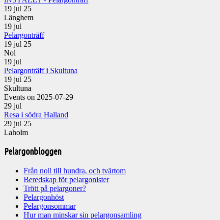
19 jul 25
Länghem
19
jul
Pelargonträff
19 jul 25
Nol
19
jul
Pelargonträff i Skultuna
19 jul 25
Skultuna
Events on 2025-07-29
29
jul
Resa i södra Halland
29 jul 25
Laholm
Pelargonbloggen
Från noll till hundra, och tvärtom
Beredskap för pelargonister
Trött på pelargoner?
Pelargonhöst
Pelargonsommar
Hur man minskar sin pelargonsamling