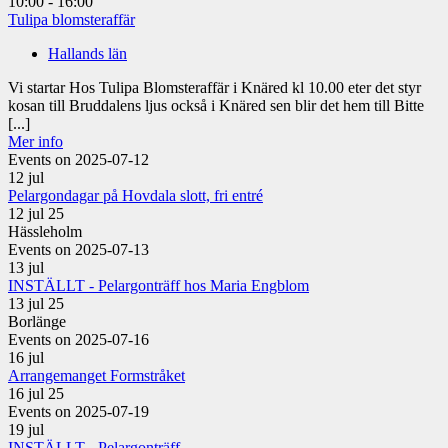
10:00 - 16:00
Tulipa blomsteraffär
Hallands län
Vi startar Hos Tulipa Blomsteraffär i Knäred kl 10.00 eter det styr
kosan till Bruddalens ljus också i Knäred sen blir det hem till Bitte
[...]
Mer info
Events on 2025-07-12
12
jul
Pelargondagar på Hovdala slott, fri entré
12 jul 25
Hässleholm
Events on 2025-07-13
13
jul
INSTÄLLT - Pelargonträff hos Maria Engblom
13 jul 25
Borlänge
Events on 2025-07-16
16
jul
Arrangemanget Formstråket
16 jul 25
Events on 2025-07-19
19
jul
INSTÄLLT - Pelargonträff