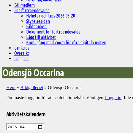
Bli medlem
För förtroendevalda
Nyheter och tips 2026-03-20
Styrelsesidan
Bildbanken
Dokument för förtroendevalda
Lägg till aktivitet
Kom igång med Zoom för våra digitala möten
Länktips
Översikt
Logga ut
Odensjö Occarina
Hem
»
Bildgalleriet
»
Odensjö Occarina
Du måste logga in för att se detta innehåll. Vänligen
Logga in
. Int
Välkommen
till
Aktivitetskalendern
Pelargonsällskapets
aktiviteter