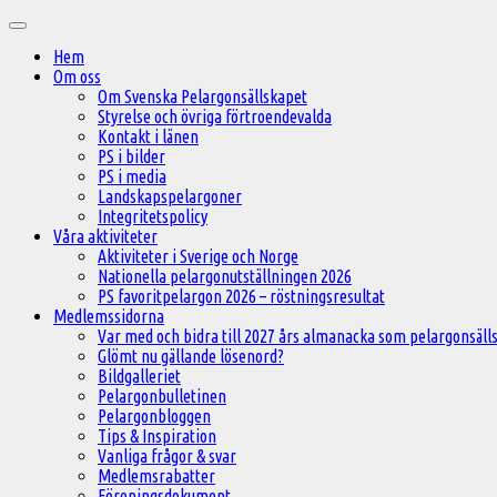
Hoppa
Huvudmeny
till
Hem
innehåll
Om oss
Om Svenska Pelargonsällskapet
Styrelse och övriga förtroendevalda
Kontakt i länen
PS i bilder
PS i media
Landskapspelargoner
Integritetspolicy
Våra aktiviteter
Aktiviteter i Sverige och Norge
Nationella pelargonutställningen 2026
PS favoritpelargon 2026 – röstningsresultat
Medlemssidorna
Var med och bidra till 2027 års almanacka som pelargonsälls
Glömt nu gällande lösenord?
Bildgalleriet
Pelargonbulletinen
Pelargonbloggen
Tips & Inspiration
Vanliga frågor & svar
Medlemsrabatter
Föreningsdokument