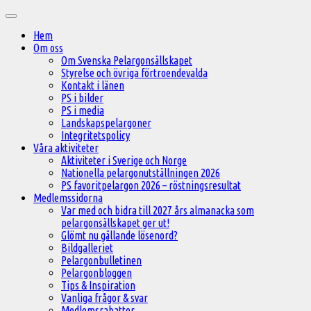
Hoppa
Huvudmeny
till
Hem
innehåll
Om oss
Om Svenska Pelargonsällskapet
Styrelse och övriga förtroendevalda
Kontakt i länen
PS i bilder
PS i media
Landskapspelargoner
Integritetspolicy
Våra aktiviteter
Aktiviteter i Sverige och Norge
Nationella pelargonutställningen 2026
PS favoritpelargon 2026 – röstningsresultat
Medlemssidorna
Var med och bidra till 2027 års almanacka som
pelargonsällskapet ger ut!
Glömt nu gällande lösenord?
Bildgalleriet
Pelargonbulletinen
Pelargonbloggen
Tips & Inspiration
Vanliga frågor & svar
Medlemsrabatter