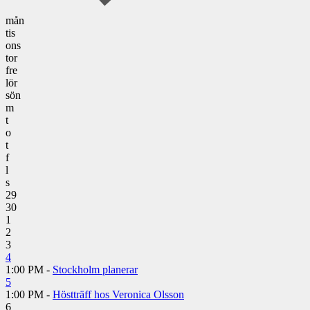
mån
tis
ons
tor
fre
lör
sön
m
t
o
t
f
l
s
29
30
1
2
3
4
1:00 PM -
Stockholm planerar
5
1:00 PM -
Höstträff hos Veronica Olsson
6