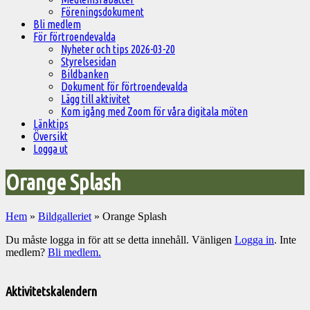
Föreningsdokument
Bli medlem
För förtroendevalda
Nyheter och tips 2026-03-20
Styrelsesidan
Bildbanken
Dokument för förtroendevalda
Lägg till aktivitet
Kom igång med Zoom för våra digitala möten
Länktips
Översikt
Logga ut
Orange Splash
Hem
»
Bildgalleriet
»
Orange Splash
Du måste logga in för att se detta innehåll. Vänligen
Logga in
. Inte
medlem?
Bli medlem.
Välkommen
till
Aktivitetskalendern
Pelargonsällskapets