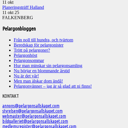
11
okt
Planeringsträff Halland
11 okt 25
FALKENBERG
Pelargonbloggen
Från noll till hundra, och tvärtom
Beredskap för pelargonister
Trött på pelargoner?
Pelargonhöst
Pelargonsommar
Hur man minskar sin pelargonsamling
Nu börjar en blommande årstid
Nu är det vår!
Men man älskar dom ändå!
Pelargonvänner – jag är så glad att ni finns!
Välkommen
KONTAKT
till
annons@pelargonsallskapet.com
styrelsen@pelargonsallskapet.com
Svenska
webmaster@pelargonsallskapet.com
Pelargonsällskapet
bildgalleriet@pelargonsallskapet.com
medlemsregister@pelargonsallskapet.com