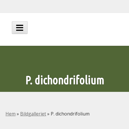
Hoppa
till
innehåll
Huvudmeny
P. dichondrifolium
Hem
»
Bildgalleriet
»
P. dichondrifolium