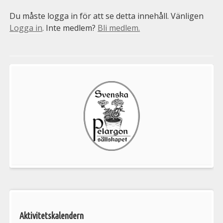
Du måste logga in för att se detta innehåll. Vänligen
Logga in
. Inte medlem?
Bli medlem.
Välkommen
till
Pelargonsällskapets
aktiviteter
Aktivitetskalendern