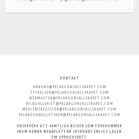
Välkommen
till
KONTAKT
ANNONS@PELARGONSALLSKAPET.COM
Svenska
STYRELSEN@PELARGONSALLSKAPET.COM
WEBMASTER@PELARGONSALLSKAPET.COM
Pelargonsällskapet
BILDGALLERIET@PELARGONSALLSKAPET.COM
MEDLEMSREGISTER@PELARGONSALLSKAPET.COM
PELARGONBULLETINEN@PELARGONSALLSKAPET.COM
OBSERVERA ATT SAMTLIGA BILDER SOM FÖREKOMMER
INOM DENNA WEBBPLATS ÄR SKYDDADE ENLIGT LAGEN
OM UPPHOVSRÄTT.