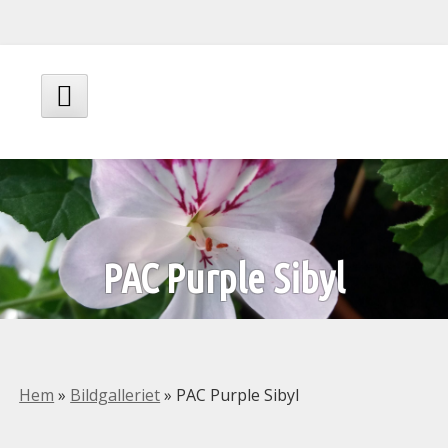
Hoppa
till
innehåll
Huvudmeny
PAC Purple Sibyl
Hem
»
Bildgalleriet
»
PAC Purple Sibyl