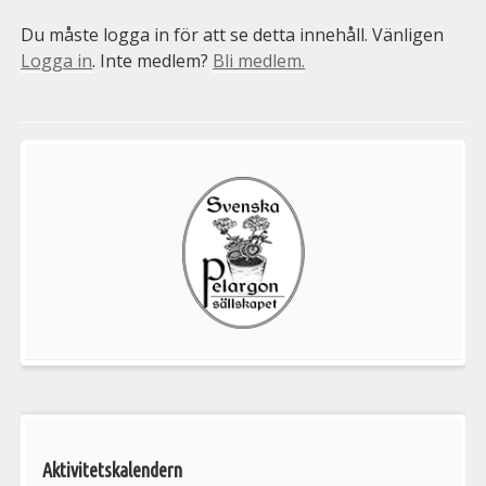
Du måste logga in för att se detta innehåll. Vänligen
Logga in
. Inte medlem?
Bli medlem.
Välkommen
till
Pelargonsällskapets
aktiviteter
Aktivitetskalendern