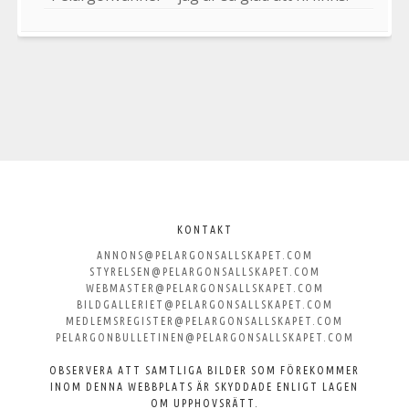
Välkommen
till
KONTAKT
ANNONS@PELARGONSALLSKAPET.COM
Svenska
STYRELSEN@PELARGONSALLSKAPET.COM
WEBMASTER@PELARGONSALLSKAPET.COM
Pelargonsällskapet
BILDGALLERIET@PELARGONSALLSKAPET.COM
MEDLEMSREGISTER@PELARGONSALLSKAPET.COM
PELARGONBULLETINEN@PELARGONSALLSKAPET.COM
OBSERVERA ATT SAMTLIGA BILDER SOM FÖREKOMMER
INOM DENNA WEBBPLATS ÄR SKYDDADE ENLIGT LAGEN
OM UPPHOVSRÄTT.