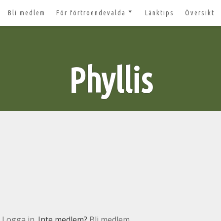
Bli medlem
För förtroendevalda
Länktips
Översikt
till 2027
Nyheter och tips 2026-03-20
m
Styrelsesidan
t ger ut!
Phyllis
Bildbanken
 lösenord?
Dokument för
förtroendevalda
n
Lägg till aktivitet
Kom igång med Zoom för
n
våra digitala möten
svar
nt
n
Logga in
. Inte medlem?
Bli medlem.