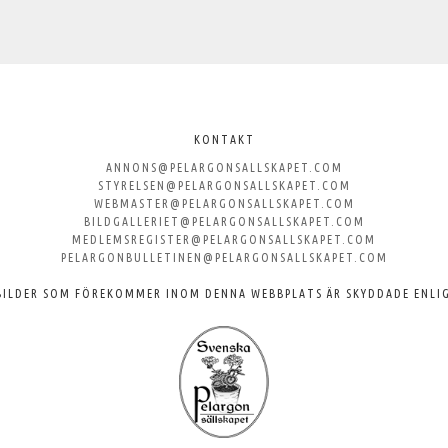
KONTAKT
ANNONS@PELARGONSALLSKAPET.COM
STYRELSEN@PELARGONSALLSKAPET.COM
WEBMASTER@PELARGONSALLSKAPET.COM
BILDGALLERIET@PELARGONSALLSKAPET.COM
MEDLEMSREGISTER@PELARGONSALLSKAPET.COM
PELARGONBULLETINEN@PELARGONSALLSKAPET.COM
BILDER SOM FÖREKOMMER INOM DENNA WEBBPLATS ÄR SKYDDADE ENLI