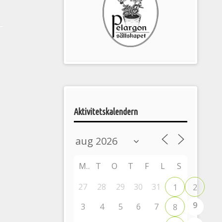
Pelargonsällskapets
aktiviteter
Aktivitetskalendern
M
T
O
T
F
L
S
27
28
29
30
31
1
2
9
3
4
5
6
7
8