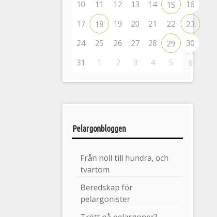
10
11
12
13
14
16
15
17
19
20
21
22
18
23
24
25
26
27
28
30
29
31
1
2
3
4
5
6
Pelargonbloggen
Från noll till hundra, och
tvärtom
Beredskap för
pelargonister