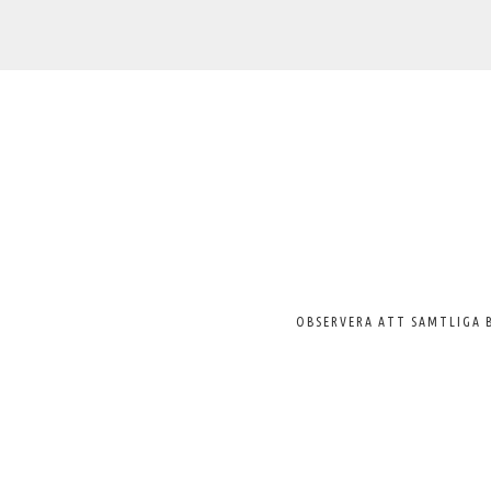
Välkommen
till
Svenska
Pelargonsällskapet
OBSERVERA ATT SAMTLIGA 