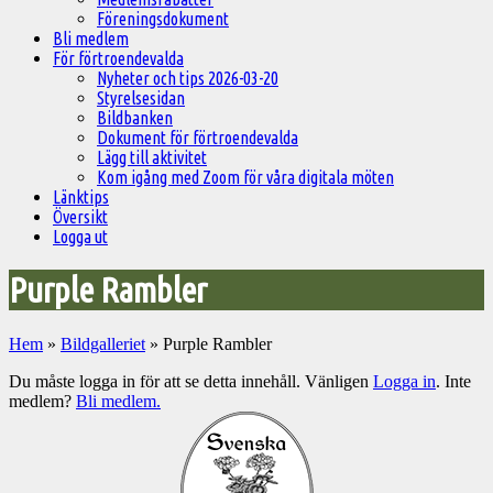
Föreningsdokument
Bli medlem
För förtroendevalda
Nyheter och tips 2026-03-20
Styrelsesidan
Bildbanken
Dokument för förtroendevalda
Lägg till aktivitet
Kom igång med Zoom för våra digitala möten
Länktips
Översikt
Logga ut
Purple Rambler
Hem
»
Bildgalleriet
»
Purple Rambler
Du måste logga in för att se detta innehåll. Vänligen
Logga in
. Inte
medlem?
Bli medlem.
Välkommen
till
Pelargonsällskapets