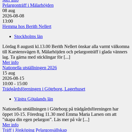
Pelargonträff i Mälarhöjden
08
aug
2026-08-08
13:00
Hemma hos Berith Nellert
Stockholms län
Lördag 8 augusti kl.13.00 Berith Nellert önskar alla varmt välkomna
till Karstensvägen 8, Mälarhöjden och pelargonträff i glada vänners
lag. Ta gärna med sticklingar för [...]
Mer info
Nationella utställningen 2026
15
aug
2026-08-15
10:00 - 15:00
Trädgårdsföreningen i Göteborg, Lagerhuset
Västra Götalands län
Nationella utställningen i Göteborg på trädgårdsföreningen har
öppet 10-15. Föredrag 11.30 med Emma Maria Larsen om att
”skapa din egen pelargon”. Läs mer på vår [...]
Mer info
Träff i Jönköping Pelargonsällskap