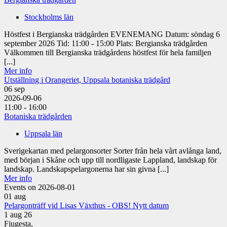
Stockholms län
Höstfest i Bergianska trädgården EVENEMANG Datum: söndag 6
september 2026 Tid: 11:00 - 15:00 Plats: Bergianska trädgården
Välkommen till Bergianska trädgårdens höstfest för hela familjen
[...]
Mer info
Utställning i Orangeriet, Uppsala botaniska trädgård
06
sep
2026-09-06
11:00 - 16:00
Botaniska trädgården
Uppsala län
Sverigekartan med pelargonsorter Sorter från hela vårt avlånga land,
med början i Skåne och upp till nordligaste Lappland, landskap för
landskap. Landskapspelargonerna har sin givna [...]
Mer info
Events on 2026-08-01
01
aug
Pelargonträff vid Lisas Växthus - OBS! Nytt datum
1 aug 26
Fjugesta,