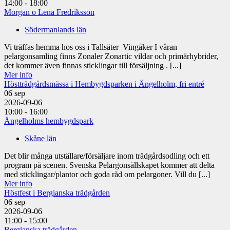
14:00 - 18:00
Morgan o Lena Fredriksson
Södermanlands län
Vi träffas hemma hos oss i Tallsäter Vingåker I våran
pelargonsamling finns Zonaler Zonartic vildar och primärhybrider,
det kommer även finnas sticklingar till försäljning . [...]
Mer info
Höstträdgårdsmässa i Hembygdsparken i Ängelholm, fri entré
06
sep
2026-09-06
10:00 - 16:00
Ängelholms hembygdspark
Skåne län
Det blir många utställare/försäljare inom trädgårdsodling och ett
program på scenen. Svenska Pelargonsällskapet kommer att delta
med sticklingar/plantor och goda råd om pelargoner. Vill du [...]
Mer info
Höstfest i Bergianska trädgården
06
sep
2026-09-06
11:00 - 15:00
Bergianska trädgården