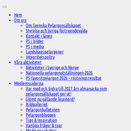
Hoppa
Huvudmeny
till
Hem
innehåll
Om oss
Om Svenska Pelargonsällskapet
Styrelse och övriga förtroendevalda
Kontakt i länen
PS i bilder
PS i media
Landskapspelargoner
Integritetspolicy
Våra aktiviteter
Aktiviteter i Sverige och Norge
Nationella pelargonutställningen 2026
PS favoritpelargon 2026 – röstningsresultat
Medlemssidorna
Var med och bidra till 2027 års almanacka som
pelargonsällskapet ger ut!
Glömt nu gällande lösenord?
Bildgalleriet
Pelargonbulletinen
Pelargonbloggen
Tips & Inspiration
Vanliga frågor & svar
Medlemsrabatter