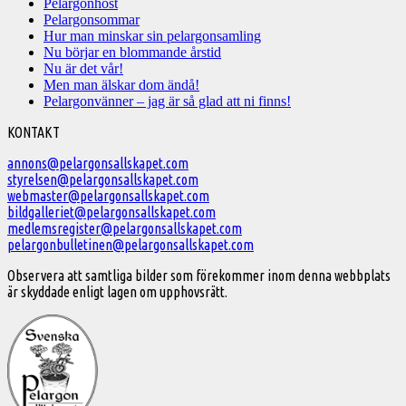
Pelargonhöst
Pelargonsommar
Hur man minskar sin pelargonsamling
Nu börjar en blommande årstid
Nu är det vår!
Men man älskar dom ändå!
Pelargonvänner – jag är så glad att ni finns!
Välkommen
KONTAKT
till
annons@pelargonsallskapet.com
styrelsen@pelargonsallskapet.com
Svenska
webmaster@pelargonsallskapet.com
Pelargonsällskapet
bildgalleriet@pelargonsallskapet.com
medlemsregister@pelargonsallskapet.com
pelargonbulletinen@pelargonsallskapet.com
Observera att samtliga bilder som förekommer inom denna webbplats
är skyddade enligt lagen om upphovsrätt.