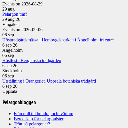
Events on 2026-08-29
29
aug
Pelargon träff
29 aug 26
Vingåker,
Events on 2026-09-06
06
sep
Höstträdgårdsmässa i Hembygdsparken i Ängelholm, fri entré
6 sep 26
Ängelholm
06
sep
Höstfest i Bergianska trädgården
6 sep 26
Stockholm
06
sep
Utställning i Orangeriet, Uppsala botaniska trädgård
6 sep 26
Uppsala
Pelargonbloggen
Från noll till hundra, och tvärtom
Beredskap för pelargonister
Trött på pelargoner?