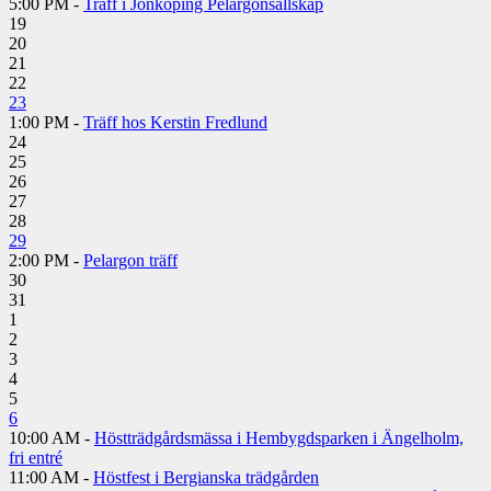
5:00 PM -
Träff i Jönköping Pelargonsällskap
19
20
21
22
23
1:00 PM -
Träff hos Kerstin Fredlund
24
25
26
27
28
29
2:00 PM -
Pelargon träff
30
31
1
2
3
4
5
6
10:00 AM -
Höstträdgårdsmässa i Hembygdsparken i Ängelholm,
fri entré
11:00 AM -
Höstfest i Bergianska trädgården