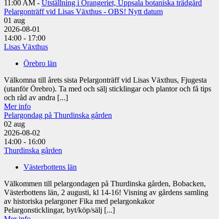
11:00 AM -
Utställning i Orangeriet, Uppsala botaniska trädgård
Pelargonträff vid Lisas Växthus - OBS! Nytt datum
01
aug
2026-08-01
14:00 - 17:00
Lisas Växthus
Örebro län
Välkomna till årets sista Pelargonträff vid Lisas Växthus, Fjugesta
(utanför Örebro). Ta med och sälj sticklingar och plantor och få tips
och råd av andra [...]
Mer info
Pelargondag på Thurdinska gården
02
aug
2026-08-02
14:00 - 16:00
Thurdinska gården
Västerbottens län
Välkommen till pelargondagen på Thurdinska gården, Bobacken,
Västerbottens län, 2 augusti, kl 14-16! Visning av gårdens samling
av historiska pelargoner Fika med pelargonkakor
Pelargonsticklingar, byt/köp/sälj [...]
Mer info