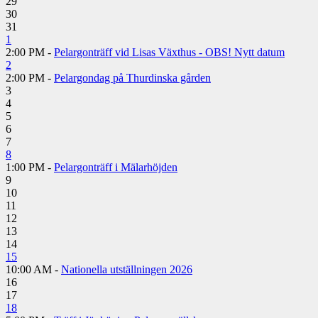
29
30
31
1
2:00 PM -
Pelargonträff vid Lisas Växthus - OBS! Nytt datum
2
2:00 PM -
Pelargondag på Thurdinska gården
3
4
5
6
7
8
1:00 PM -
Pelargonträff i Mälarhöjden
9
10
11
12
13
14
15
10:00 AM -
Nationella utställningen 2026
16
17
18