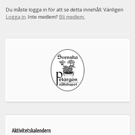
Du måste logga in för att se detta innehåll. Vänligen
Logga in
. Inte medlem?
Bli medlem.
Välkommen
till
Pelargonsällskapets
aktiviteter
Aktivitetskalendern