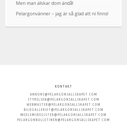
Men man älskar dom ändå!
Pelargonvänner – jag är så glad att ni finns!
Välkommen
till
KONTAKT
ANNONS@PELARGONSALLSKAPET.COM
Svenska
STYRELSEN@PELARGONSALLSKAPET.COM
WEBMASTER@PELARGONSALLSKAPET.COM
Pelargonsällskapet
BILDGALLERIET@PELARGONSALLSKAPET.COM
MEDLEMSREGISTER@PELARGONSALLSKAPET.COM
PELARGONBULLETINEN@PELARGONSALLSKAPET.COM