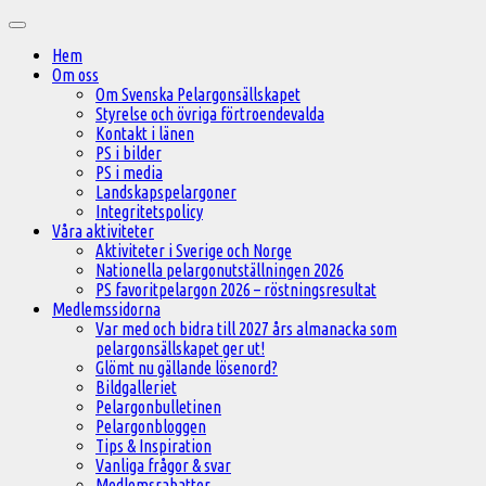
Hoppa
Huvudmeny
till
Hem
innehåll
Om oss
Om Svenska Pelargonsällskapet
Styrelse och övriga förtroendevalda
Kontakt i länen
PS i bilder
PS i media
Landskapspelargoner
Integritetspolicy
Våra aktiviteter
Aktiviteter i Sverige och Norge
Nationella pelargonutställningen 2026
PS favoritpelargon 2026 – röstningsresultat
Medlemssidorna
Var med och bidra till 2027 års almanacka som
pelargonsällskapet ger ut!
Glömt nu gällande lösenord?
Bildgalleriet
Pelargonbulletinen
Pelargonbloggen
Tips & Inspiration
Vanliga frågor & svar
Medlemsrabatter