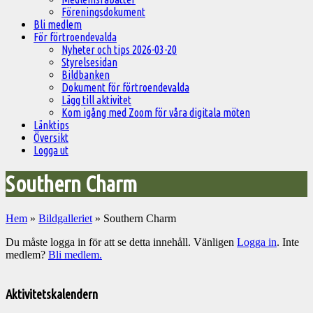
Föreningsdokument
Bli medlem
För förtroendevalda
Nyheter och tips 2026-03-20
Styrelsesidan
Bildbanken
Dokument för förtroendevalda
Lägg till aktivitet
Kom igång med Zoom för våra digitala möten
Länktips
Översikt
Logga ut
Southern Charm
Hem
»
Bildgalleriet
»
Southern Charm
Du måste logga in för att se detta innehåll. Vänligen
Logga in
. Inte
medlem?
Bli medlem.
Välkommen
till
Aktivitetskalendern
Pelargonsällskapets