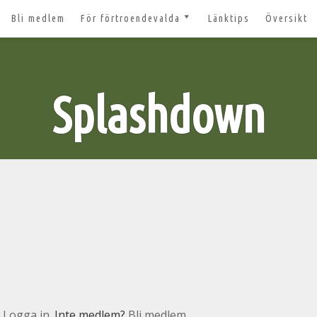
Bli medlem
För förtroendevalda
Länktips
Översikt
till 2027
Nyheter och tips 2026-03-20
m
Styrelsesidan
t ger ut!
Splashdown
Bildbanken
 lösenord?
Dokument för
förtroendevalda
n
Lägg till aktivitet
Kom igång med Zoom för
n
våra digitala möten
svar
nt
n
Logga in
. Inte medlem?
Bli medlem.