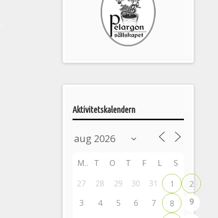
Pelargonsällskapets
aktiviteter
Aktivitetskalendern
M
T
O
T
F
L
S
27
28
29
30
31
1
2
9
3
4
5
6
7
8