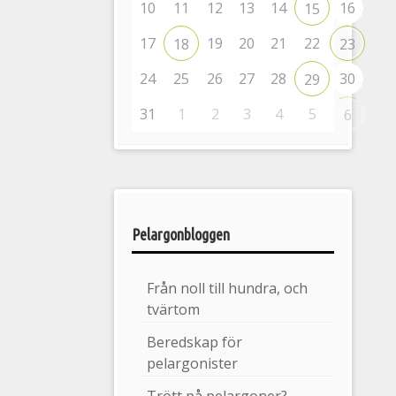
10
11
12
13
14
16
15
17
19
20
21
22
18
23
24
25
26
27
28
30
29
31
1
2
3
4
5
6
Pelargonbloggen
Från noll till hundra, och
tvärtom
Beredskap för
pelargonister