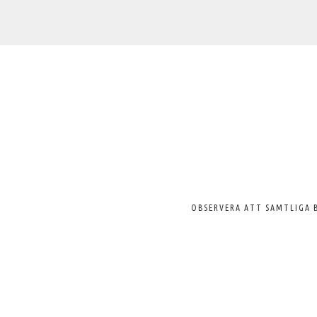
Välkommen
till
Svenska
Pelargonsällskapet
OBSERVERA ATT SAMTLIGA 