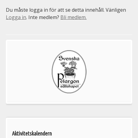
Du måste logga in för att se detta innehåll. Vänligen
Logga in
. Inte medlem?
Bli medlem.
Välkommen
till
Pelargonsällskapets
aktiviteter
Aktivitetskalendern