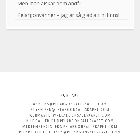
Men man älskar dom ändå!
Pelargonvänner – jag är så glad att ni finns!
Välkommen
till
KONTAKT
ANNONS@PELARGONSALLSKAPET.COM
Svenska
STYRELSEN@PELARGONSALLSKAPET.COM
WEBMASTER@PELARGONSALLSKAPET.COM
Pelargonsällskapet
BILDGALLERIET@PELARGONSALLSKAPET.COM
MEDLEMSREGISTER@PELARGONSALLSKAPET.COM
PELARGONBULLETINEN@PELARGONSALLSKAPET.COM