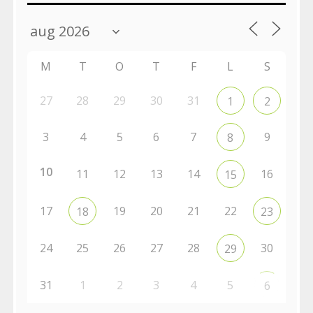
M
T
O
T
F
L
S
27
28
29
30
31
1
2
3
4
5
6
7
9
8
10
11
12
13
14
16
15
17
19
20
21
22
18
23
24
25
26
27
28
30
29
31
1
2
3
4
5
6