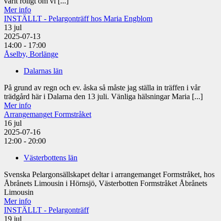
varit roligt om vi [...]
Mer info
INSTÄLLT - Pelargonträff hos Maria Engblom
13
jul
2025-07-13
14:00 - 17:00
Åselby, Borlänge
Dalarnas län
På grund av regn och ev. åska så måste jag ställa in träffen i vår
trädgård här i Dalarna den 13 juli. Vänliga hälsningar Maria [...]
Mer info
Arrangemanget Formstråket
16
jul
2025-07-16
12:00 - 20:00
Västerbottens län
Svenska Pelargonsällskapet deltar i arrangemanget Formstråket, hos
Åbrånets Limousin i Hörnsjö, Västerbotten Formstråket Åbrånets
Limousin
Mer info
INSTÄLLT - Pelargonträff
19
jul