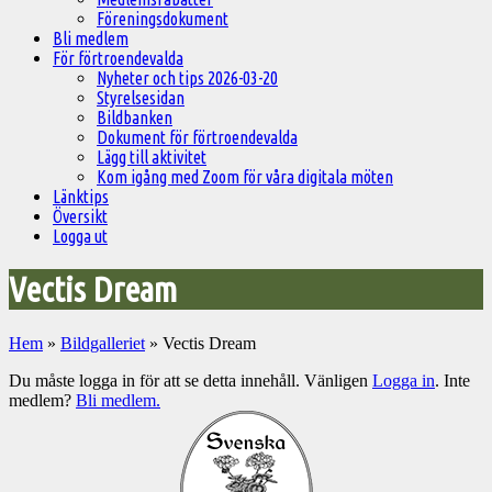
Föreningsdokument
Bli medlem
För förtroendevalda
Nyheter och tips 2026-03-20
Styrelsesidan
Bildbanken
Dokument för förtroendevalda
Lägg till aktivitet
Kom igång med Zoom för våra digitala möten
Länktips
Översikt
Logga ut
Vectis Dream
Hem
»
Bildgalleriet
»
Vectis Dream
Du måste logga in för att se detta innehåll. Vänligen
Logga in
. Inte
medlem?
Bli medlem.
Välkommen
till
Pelargonsällskapets