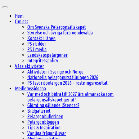
Hoppa
Huvudmeny
till
Hem
innehåll
Om oss
Om Svenska Pelargonsällskapet
Styrelse och övriga förtroendevalda
Kontakt i länen
PS i bilder
PS i media
Landskapspelargoner
Integritetspolicy
Våra aktiviteter
Aktiviteter i Sverige och Norge
Nationella pelargonutställningen 2026
PS favoritpelargon 2026 – röstningsresultat
Medlemssidorna
Var med och bidra till 2027 års almanacka som
pelargonsällskapet ger ut!
Glömt nu gällande lösenord?
Bildgalleriet
Pelargonbulletinen
Pelargonbloggen
Tips & Inspiration
Vanliga frågor & svar
Medlemsrabatter