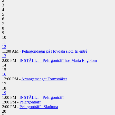
2
3
4
5
6
7
8
9
10
11
12
11:00 AM -
Pelargondagar på Hovdala slott, fri entré
13
2:00 PM -
INSTÄLLT - Pelargonträff hos Maria Engblom
14
15
16
12:00 PM -
Arrangemanget Formstråket
17
18
19
1:00 PM -
INSTÄLLT - Pelargonträff
1:00 PM -
Pelargonträff
2:00 PM -
Pelargonträff i Skultuna
20