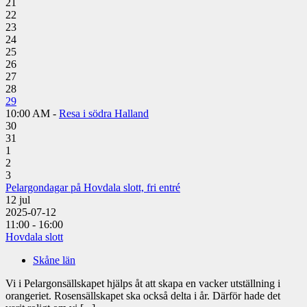
21
22
23
24
25
26
27
28
29
10:00 AM -
Resa i södra Halland
30
31
1
2
3
Pelargondagar på Hovdala slott, fri entré
12
jul
2025-07-12
11:00 - 16:00
Hovdala slott
Skåne län
Vi i Pelargonsällskapet hjälps åt att skapa en vacker utställning i
orangeriet. Rosensällskapet ska också delta i år. Därför hade det