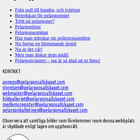
Från noll till hundra, och tvärtom
Beredskap för pelargonister
Trött på pelargoner?
Pelargonhöst
Pelargonsommar
Hur man minskar sin pelargonsamling
Nu börjar en blommande årstid
Nu är det vår!
Men man älskar dom ändå!
Pelargonvänner – jag är så glad att ni finns!
Välkommen
KONTAKT
till
annons@pelargonsallskapet.com
styrelsen@pelargonsallskapet.com
Svenska
webmaster@pelargonsallskapet.com
Pelargonsällskapet
bildgalleriet@pelargonsallskapet.com
medlemsregister@pelargonsallskapet.com
pelargonbulletinen@pelargonsallskapet.com
Observera att samtliga bilder som förekommer inom denna webbplats
är skyddade enligt lagen om upphovsrätt.