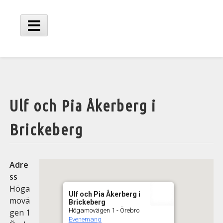
Hoppa
till
innehåll
Huvudmeny
Ulf och Pia Åkerberg i
Brickeberg
Adre
ss
Höga
Ulf och Pia Åkerberg i
movä
Brickeberg
Högamovägen 1 - Örebro
gen 1
Evenemang