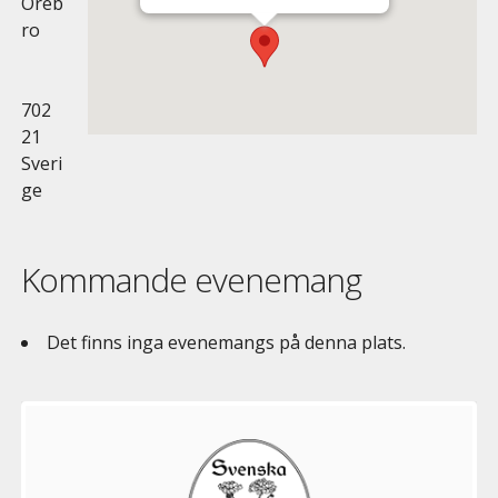
Öreb
ro
702
21
Sveri
ge
Kommande evenemang
Det finns inga evenemangs på denna plats.
Välkommen
till