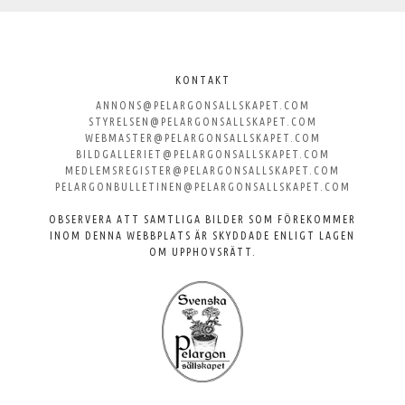
Välkommen
till
KONTAKT
ANNONS@PELARGONSALLSKAPET.COM
Svenska
STYRELSEN@PELARGONSALLSKAPET.COM
WEBMASTER@PELARGONSALLSKAPET.COM
Pelargonsällskapet
BILDGALLERIET@PELARGONSALLSKAPET.COM
MEDLEMSREGISTER@PELARGONSALLSKAPET.COM
PELARGONBULLETINEN@PELARGONSALLSKAPET.COM
OBSERVERA ATT SAMTLIGA BILDER SOM FÖREKOMMER
INOM DENNA WEBBPLATS ÄR SKYDDADE ENLIGT LAGEN
OM UPPHOVSRÄTT.