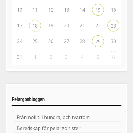
10
11
12
13
14
16
15
17
19
20
21
22
18
23
24
25
26
27
28
30
29
31
1
2
3
4
5
6
Pelargonbloggen
Från noll till hundra, och tvärtom
Beredskap för pelargonister