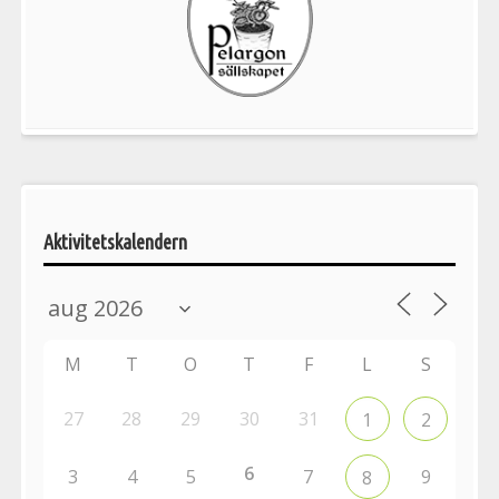
Pelargonsällskapets
aktiviteter
Aktivitetskalendern
M
T
O
T
F
L
S
27
28
29
30
31
1
2
6
3
4
5
7
9
8