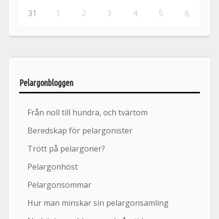
31
1
2
3
4
5
6
Pelargonbloggen
Från noll till hundra, och tvärtom
Beredskap för pelargonister
Trött på pelargoner?
Pelargonhöst
Pelargonsommar
Hur man minskar sin pelargonsamling