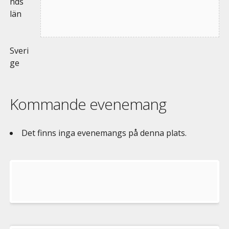
nds
län
Sveri
ge
Kommande evenemang
Det finns inga evenemangs på denna plats.
Välkommen
till
Pelargonsällskapets