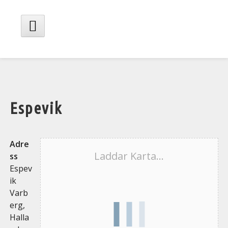
Hoppa
till
innehåll
Huvudmeny
Espevik
Adre
Laddar Karta...
ss
Espev
ik
Varb
erg,
Halla