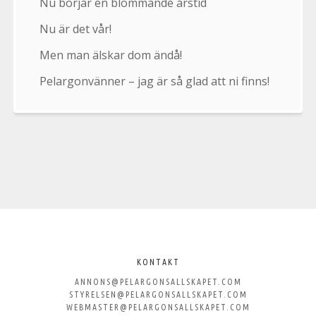
Nu börjar en blommande årstid
Nu är det vår!
Men man älskar dom ändå!
Pelargonvänner – jag är så glad att ni finns!
Välkommen
till
KONTAKT
ANNONS@PELARGONSALLSKAPET.COM
Svenska
STYRELSEN@PELARGONSALLSKAPET.COM
WEBMASTER@PELARGONSALLSKAPET.COM