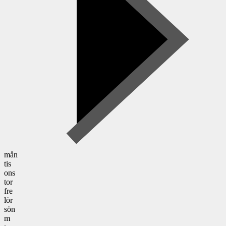
mån
tis
ons
tor
fre
lör
sön
m