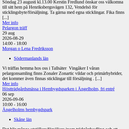
Söndag 23 augusti kl.13.00 Kerstin Fredlund önskar oss välkomna
till sitt hem på Henriksbergsvägen 132, Vendelsö för
sticklingsbyte/försäljning. Ta gärna med egna sticklingar. Fika finns
[...]
Mer info
Pelargon träff
29
aug
2026-08-29
14:00 - 18:00
Morgan o Lena Fredriksson
Södermanlands län
Vi träffas hemma hos oss i Tallsäter Vingåker I våran
pelargonsamling finns Zonaler Zonartic vildar och primärhybrider,
det kommer även finnas sticklingar till försäljning . [...]
Mer info
Höstträdgårdsmässa i Hembygdsparken i Ängelholm, fri entré
06
sep
2026-09-06
10:00 - 16:00
Ängelholms hembygdspark
Skåne län