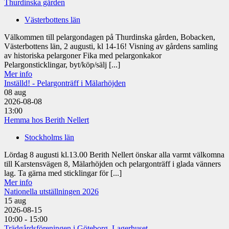
Thurdinska gården
Västerbottens län
Välkommen till pelargondagen på Thurdinska gården, Bobacken,
Västerbottens län, 2 augusti, kl 14-16! Visning av gårdens samling
av historiska pelargoner Fika med pelargonkakor
Pelargonsticklingar, byt/köp/sälj [...]
Mer info
Inställd! - Pelargonträff i Mälarhöjden
08
aug
2026-08-08
13:00
Hemma hos Berith Nellert
Stockholms län
Lördag 8 augusti kl.13.00 Berith Nellert önskar alla varmt välkomna
till Karstensvägen 8, Mälarhöjden och pelargonträff i glada vänners
lag. Ta gärna med sticklingar för [...]
Mer info
Nationella utställningen 2026
15
aug
2026-08-15
10:00 - 15:00
Trädgårdsföreningen i Göteborg, Lagerhuset