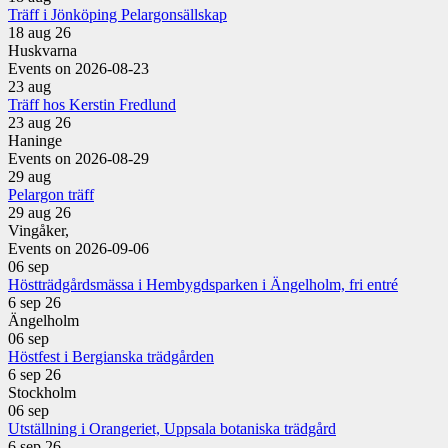
Träff i Jönköping Pelargonsällskap
18 aug 26
Huskvarna
Events on 2026-08-23
23
aug
Träff hos Kerstin Fredlund
23 aug 26
Haninge
Events on 2026-08-29
29
aug
Pelargon träff
29 aug 26
Vingåker,
Events on 2026-09-06
06
sep
Höstträdgårdsmässa i Hembygdsparken i Ängelholm, fri entré
6 sep 26
Ängelholm
06
sep
Höstfest i Bergianska trädgården
6 sep 26
Stockholm
06
sep
Utställning i Orangeriet, Uppsala botaniska trädgård
6 sep 26