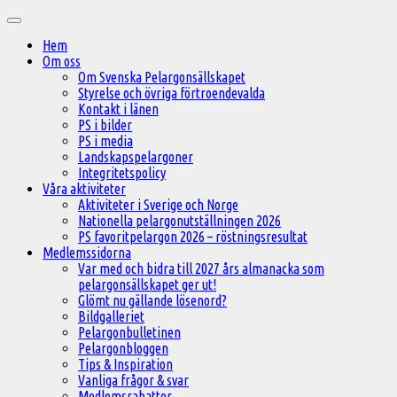
Hoppa
Huvudmeny
till
Hem
innehåll
Om oss
Om Svenska Pelargonsällskapet
Styrelse och övriga förtroendevalda
Kontakt i länen
PS i bilder
PS i media
Landskapspelargoner
Integritetspolicy
Våra aktiviteter
Aktiviteter i Sverige och Norge
Nationella pelargonutställningen 2026
PS favoritpelargon 2026 – röstningsresultat
Medlemssidorna
Var med och bidra till 2027 års almanacka som
pelargonsällskapet ger ut!
Glömt nu gällande lösenord?
Bildgalleriet
Pelargonbulletinen
Pelargonbloggen
Tips & Inspiration
Vanliga frågor & svar
Medlemsrabatter