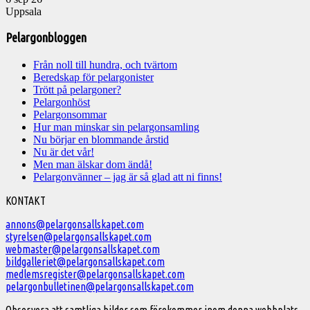
Uppsala
Pelargonbloggen
Från noll till hundra, och tvärtom
Beredskap för pelargonister
Trött på pelargoner?
Pelargonhöst
Pelargonsommar
Hur man minskar sin pelargonsamling
Nu börjar en blommande årstid
Nu är det vår!
Men man älskar dom ändå!
Pelargonvänner – jag är så glad att ni finns!
Välkommen
KONTAKT
till
annons@pelargonsallskapet.com
styrelsen@pelargonsallskapet.com
Svenska
webmaster@pelargonsallskapet.com
Pelargonsällskapet
bildgalleriet@pelargonsallskapet.com
medlemsregister@pelargonsallskapet.com
pelargonbulletinen@pelargonsallskapet.com