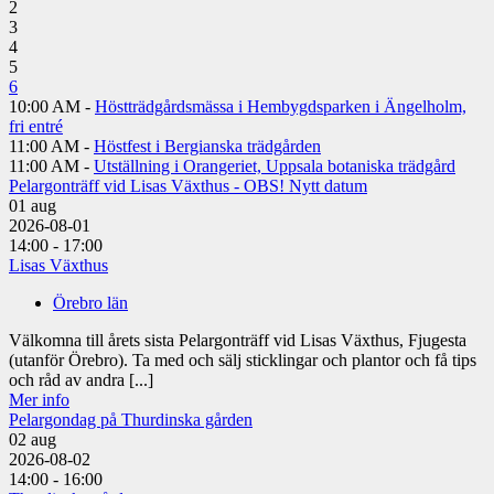
2
3
4
5
6
10:00 AM -
Höstträdgårdsmässa i Hembygdsparken i Ängelholm,
fri entré
11:00 AM -
Höstfest i Bergianska trädgården
11:00 AM -
Utställning i Orangeriet, Uppsala botaniska trädgård
Pelargonträff vid Lisas Växthus - OBS! Nytt datum
01
aug
2026-08-01
14:00 - 17:00
Lisas Växthus
Örebro län
Välkomna till årets sista Pelargonträff vid Lisas Växthus, Fjugesta
(utanför Örebro). Ta med och sälj sticklingar och plantor och få tips
och råd av andra [...]
Mer info
Pelargondag på Thurdinska gården
02
aug
2026-08-02
14:00 - 16:00