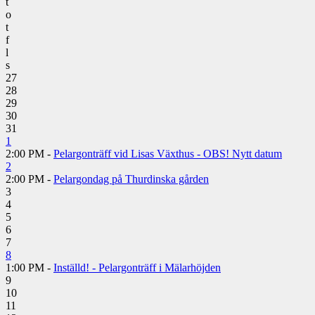
t
o
t
f
l
s
27
28
29
30
31
1
2:00 PM -
Pelargonträff vid Lisas Växthus - OBS! Nytt datum
2
2:00 PM -
Pelargondag på Thurdinska gården
3
4
5
6
7
8
1:00 PM -
Inställd! - Pelargonträff i Mälarhöjden
9
10
11