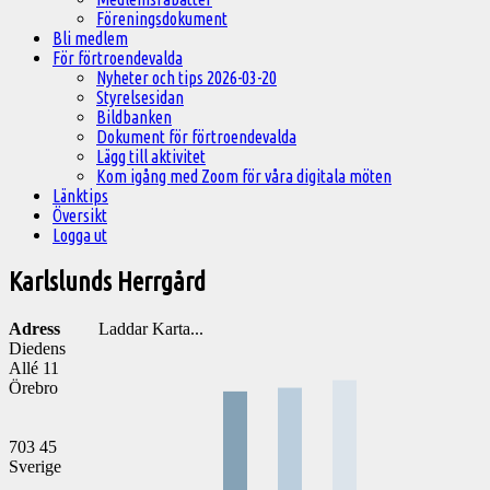
Föreningsdokument
Bli medlem
För förtroendevalda
Nyheter och tips 2026-03-20
Styrelsesidan
Bildbanken
Dokument för förtroendevalda
Lägg till aktivitet
Kom igång med Zoom för våra digitala möten
Länktips
Översikt
Logga ut
Karlslunds Herrgård
Adress
Laddar Karta...
Diedens
Allé 11
Örebro
703 45
Sverige