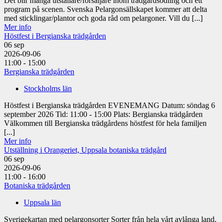
Det blir många utställare/försäljare inom trädgårdsodling och ett
program på scenen. Svenska Pelargonsällskapet kommer att delta
med sticklingar/plantor och goda råd om pelargoner. Vill du [...]
Mer info
Höstfest i Bergianska trädgården
06
sep
2026-09-06
11:00 - 15:00
Bergianska trädgården
Stockholms län
Höstfest i Bergianska trädgården EVENEMANG Datum: söndag 6
september 2026 Tid: 11:00 - 15:00 Plats: Bergianska trädgården
Välkommen till Bergianska trädgårdens höstfest för hela familjen
[...]
Mer info
Utställning i Orangeriet, Uppsala botaniska trädgård
06
sep
2026-09-06
11:00 - 16:00
Botaniska trädgården
Uppsala län
Sverigekartan med pelargonsorter Sorter från hela vårt avlånga land,